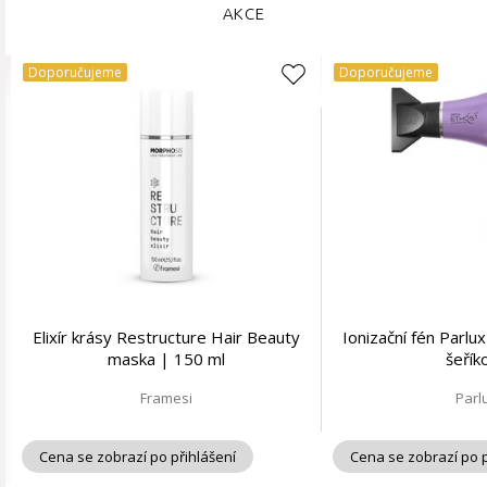
AKCE
Doporučujeme
Doporučujeme
Elixír krásy Restructure Hair Beauty
Ionizační fén Parl
maska | 150 ml
šeřík
Framesi
Parl
Cena se zobrazí po přihlášení
Cena se zobrazí po p