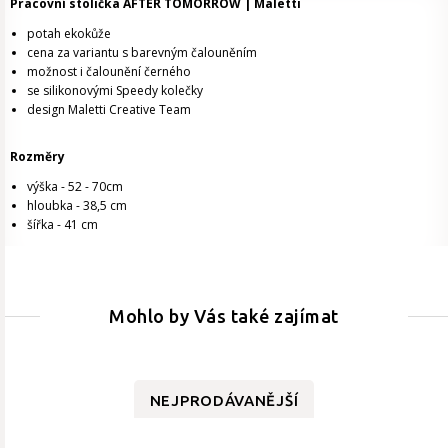
Pracovní stolička AFTER TOMORROW | Maletti
potah ekokůže
cena za variantu s barevným čalouněním
možnost i čalounění černého
se silikonovými Speedy kolečky
design Maletti Creative Team
Rozměry
výška - 52 - 70cm
hloubka - 38,5 cm
šířka - 41 cm
Mohlo by Vás také zajímat
NEJPRODÁVANĚJŠÍ