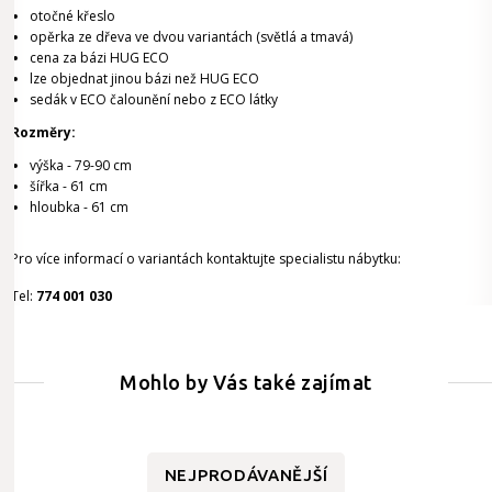
otočné křeslo
opěrka ze dřeva ve dvou variantách (světlá a tmavá)
cena za bázi HUG ECO
lze objednat jinou bázi než HUG ECO
sedák v ECO čalounění nebo z ECO látky
Rozměry:
výška - 79-90 cm
šířka - 61 cm
hloubka - 61 cm
Pro více informací o variantách kontaktujte specialistu nábytku:
Tel:
774 001 030
Mohlo by Vás také zajímat
NEJPRODÁVANĚJŠÍ