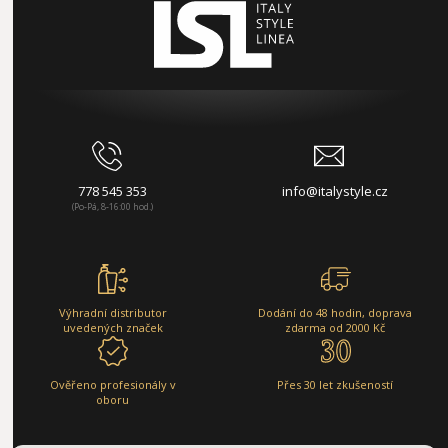
778 545 353
info@italystyle.cz
(Po-Pá, 8-16:00 hod.)
Výhradní distributor
Dodání do 48 hodin, doprava
uvedených značek
zdarma od 2000 Kč
Ověřeno profesionály v
Přes 30 let zkušeností
oboru