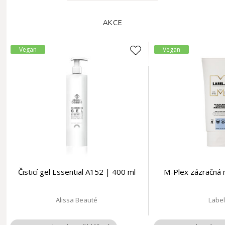
AKCE
Vegan
Vegan
Čisticí gel Essential A152 | 400 ml
M-Plex zázračná 
Alissa Beauté
Labe