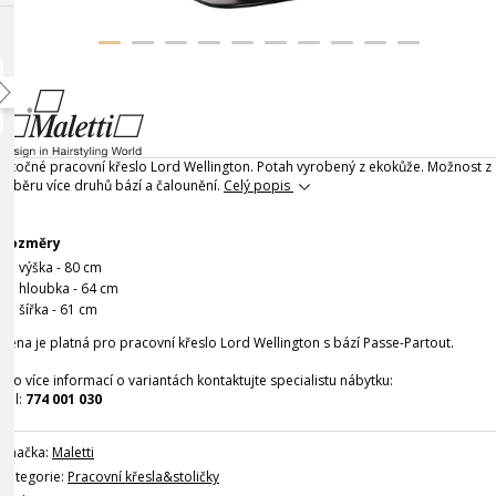
Otočné pracovní křeslo Lord Wellington. Potah vyrobený z ekokůže. Možnost z
výběru více druhů bází a čalounění.
Celý popis
Rozměry
výška - 80 cm
hloubka - 64 cm
šířka - 61 cm
Cena je platná pro pracovní křeslo Lord Wellington s bází Passe-Partout.
Pro více informací o variantách kontaktujte specialistu nábytku:
Tel:
774 001 030
Značka:
Maletti
Kategorie:
Pracovní křesla&stoličky