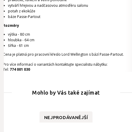
vytváří hřejivou a nadčasovou atmosféru salonu
potah z ekokůže
báze Passe-Partout
Rozměry
výška - 80 cm
hloubka - 64 cm
šířka - 61 cm
Cena je platná pro pracovní křeslo Lord Wellington s bází Passe-Partout.
Pro více informací o variantách kontaktujte specialistu nábytku:
Tel:
774 001 030
Mohlo by Vás také zajímat
NEJPRODÁVANĚJŠÍ