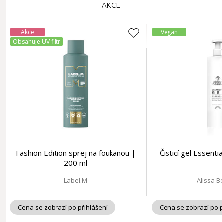
AKCE
Akce
Vegan
Obsahuje UV filtr
Fashion Edition sprej na foukanou |
Čisticí gel Essent
200 ml
Label.M
Alissa 
Cena se zobrazí po přihlášení
Cena se zobrazí po p