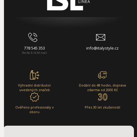
778 545 353
info@italystyle.cz
(Po-Pá, 8-16:00 hod.)
Výhradní distributor
Dodání do 48 hodin, doprava
uvedených značek
zdarma od 2000 Kč
Ověřeno profesionály v
Přes 30 let zkušeností
oboru