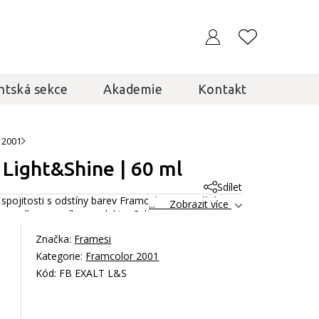
ntská sekce
Akademie
Kontakt
 2001
 Light&Shine | 60 ml
Sdílet
 spojitosti s odstíny barev Framcolor a pomáhá
... Zobrazit více
kace odbarvovacího produktu.
Celý popis
Značka:
Framesi
Kategorie:
Framcolor 2001
Kód: FB EXALT L&S