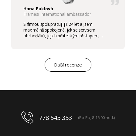
Hana Puklová
Framesi International ambassador
S firmou spolupracuji již 24 let a jsem
maximálně spokojená, jak se servisem
obchoďáků, jejich přátelským přístupem,
komunikací a ochotou vycházet vstříc
potřebám salon, tak samozřejmě i s vysokou
kvalitou výrobků, výborným obchodním a
marketingovým servisem. Pro mě je to po těch
letech „druhá rodina“. Myslím, že ty roky
Další recenze
spolupráce mluví za vše.
778 545 353
(Po-Pá, 8-16:00 hod.)