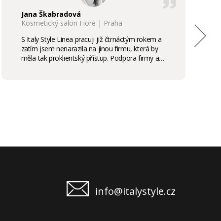
Jana Škabradová
Kosmetický salon Fiore | Praha
S Italy Style Linea pracuji již čtrnáctým rokem a
zatím jsem nenarazila na jinou firmu, která by
měla tak proklientský přístup. Podpora firmy a
kvalita produktů je samozřejmostí, odměny,
stáže, školení příjemným bonusem. Vřele
doporučuji.
info@italystyle.cz