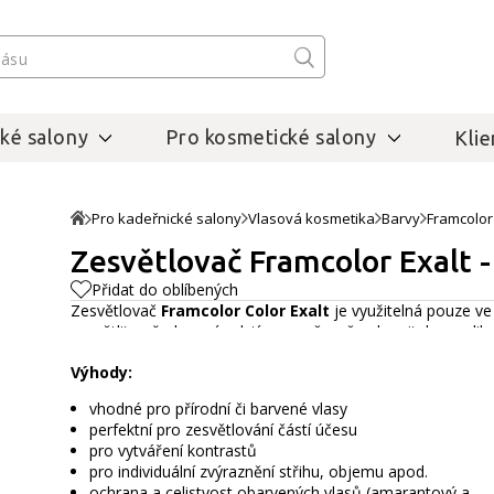
ké salony
Pro kosmetické salony
Klie
Pro kadeřnické salony
Vlasová kosmetika
Barvy
Framcolor
Zesvětlovač Framcolor Exalt -
Přidat do oblíbených
Zesvětlovač
Framcolor Color Exalt
je využitelná pouze ve
zesvětlit požadovaný odstín a současně nabarvit, bez apli
Výhody:
vhodné pro přírodní či barvené vlasy
perfektní pro zesvětlování částí účesu
pro vytváření kontrastů
pro individuální zvýraznění střihu, objemu apod.
ochrana a celistvost obarvených vlasů (amarantový a