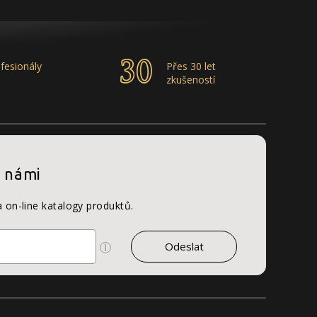
fesionály
Přes 30 let
zkušeností
s námi
a on-line katalogy produktů.