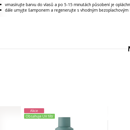
vmasírujte barvu do vlasů a po 5-15 minutách působení je oplách
dále umyjte šamponem a regenerujte s vhodným bezoplachovým
Akce
Obsahuje UV filtr