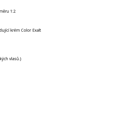
oměru 1:2
lující krém Color Exalt
kých vlasů.)