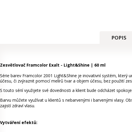
POPIS
Zesvětlovač Framcolor Exalt - Light&Shine | 60 ml
Série barev Framcolor 2001 Light&Shine je inovativní systém, který u
účesu, či zvýraznit pomocí melírů tvar a objem účesu, bez použití ze
S touto sérií využijete své dovednosti a klient bude odcházet spokoj
Barvu můžete využívat u klientů s nebarvenými i barvenými vlasy. Ob
zajistí zdraví vlasu.
Vytváření efektů: