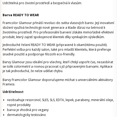
Udržitelná
pro životní prostředí a bezpečná k vlasům.
Barva READY TO WEAR
Framcolor Glamour přináší revoluci do světa vlasových barev. Její inovativní
složení využívá technologii nové generace a klade důraz na šetrnost k
životnímu prostředí. Pro profesionální barvení získáte mimořádně efektivní
produkt, který zajistí spokojenost klientek díky vynikajícím výsledkům.
Jednoduché řešení READY TO WEAR (připravené k okamžitému použití).
Perfektní volba pro každý salon, také pro mladší klientelu, která preferuje
snadné použití a podporuje filozofii eco-friendly.
Barvy Glamour jsou ideální pro všechny, kteří chtějí uspořit čas, nezaobírat
se tolik colormetrií a rovnou pracovat s již připravenými barvami. Aplikace
je tak jednoduchá, že nelze udělat chybu.
Barvy Framcolor Glamour doporučujeme míchat s univerzálními aktivátory
Framesi.
Udržitelnost
neobsahuje resorcinol, SLES, SLS, EDTA, lepek, parabeny, minerální oleje,
ropné produkty
barva je vhodná pro vegany
dermatologicky testováno