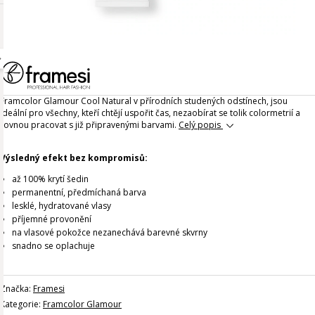
Framcolor Glamour Cool Natural v přírodních studených odstínech, jsou
ideální pro všechny, kteří chtějí uspořit čas, nezaobírat se tolik colormetrií a
rovnou pracovat s již připravenými barvami.
Celý popis
Výsledný efekt bez kompromisů:
až 100% krytí šedin
permanentní, předmíchaná barva
lesklé, hydratované vlasy
příjemné provonění
na vlasové pokožce nezanechává barevné skvrny
snadno se oplachuje
Značka:
Framesi
Kategorie:
Framcolor Glamour