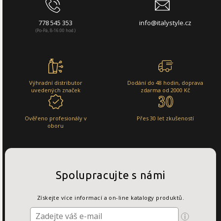
778 545 353
info@italystyle.cz
(Po-Pá, 8-16:00 hod.)
Výhradní distributor
Dodání do 48 hodin, doprava
uvedených značek
zdarma od 2000 Kč
Ověřeno profesionály v
Přes 30 let zkušeností
oboru
Spolupracujte s námi
Získejte více informací a on-line katalogy produktů.