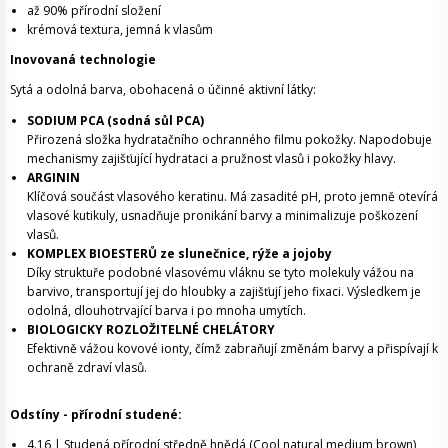
až 90% přírodní složení
krémová textura, jemná k vlasům
Inovovaná technologie
Sytá a odolná barva, obohacená o účinné aktivní látky:
SODIUM PCA (sodná sůl PCA)
Přirozená složka hydratačního ochranného filmu pokožky. Napodobuje
mechanismy zajišťující hydrataci a pružnost vlasů i pokožky hlavy.
ARGININ
Klíčová součást vlasového keratinu. Má zasadité pH, proto jemně otevírá
vlasové kutikuly, usnadňuje pronikání barvy a minimalizuje poškození
vlasů.
KOMPLEX BIOESTERŮ ze slunečnice, rýže a jojoby
Díky struktuře podobné vlasovému vláknu se tyto molekuly vážou na
barvivo, transportují jej do hloubky a zajišťují jeho fixaci. Výsledkem je
odolná, dlouhotrvající barva i po mnoha umytích.
BIOLOGICKY ROZLOŽITELNÉ CHELÁTORY
Efektivně vážou kovové ionty, čímž zabraňují změnám barvy a přispívají k
ochraně zdraví vlasů.
Odstíny - přírodní studené:
4.16 | Studená přírodní středně hnědá (Cool natural medium brown)