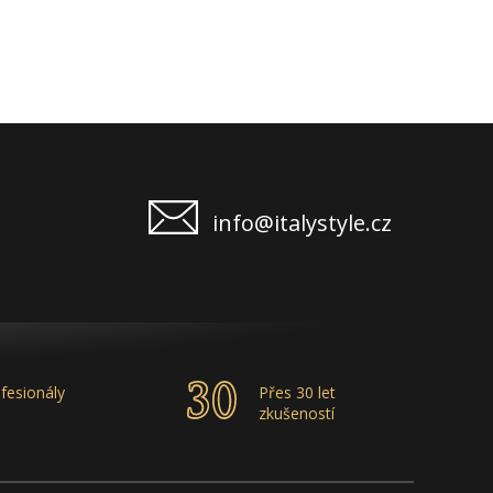
info@italystyle.cz
fesionály
Přes 30 let
zkušeností