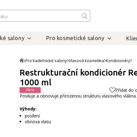
ké salony
Pro kosmetické salony
Klie
Pro kadeřnické salony
Vlasová kosmetika
Kondicionéry
Restrukturační kondicionér Re
1000 ml
Akce
Přidat do 
Posiluje a obnovuje přirozenou strukturu vlasového vlákna
Výhody:
posílení
obnova vlasu