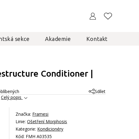
ntská sekce
Akademie
Kontakt
structure Conditioner |
oblíbených
Sdílet
.
Celý popis
Značka:
Framesi
Linie:
Ošetření Morphosis
Kategorie:
Kondicionéry
Kód: FMH A03535