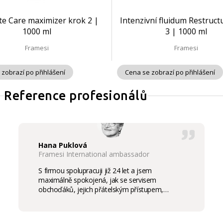
te Care maximizer krok 2 |
Intenzivní fluidum Restruct
1000 ml
3 | 1000 ml
Framesi
Framesi
 zobrazí po přihlášení
Cena se zobrazí po přihlášení
Reference profesionálů
Hana Puklová
Framesi International ambassador
S firmou spolupracuji již 24 let a jsem
maximálně spokojená, jak se servisem
obchoďáků, jejich přátelským přístupem,
komunikací a ochotou vycházet vstříc
potřebám salon, tak samozřejmě i s vysokou
kvalitou výrobků, výborným obchodním a