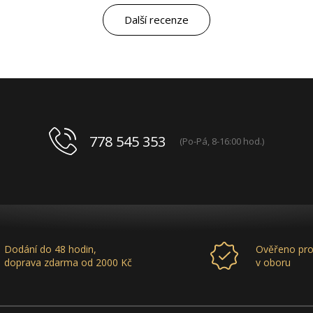
marketingovým servisem. Pro mě je to po těch
letech „druhá rodina“. Myslím, že ty roky
Další recenze
spolupráce mluví za vše.
778 545 353
(Po-Pá, 8-16:00 hod.)
Dodání do 48 hodin,
Ověřeno pro
doprava zdarma od 2000 Kč
v oboru