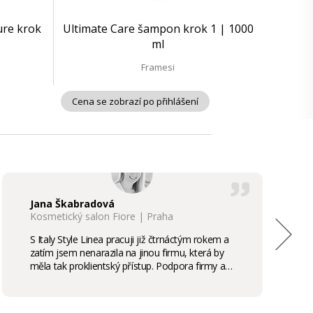
ure krok
Ultimate Care šampon krok 1 | 1000
ml
Framesi
Cena se zobrazí po přihlášení
Jana Škabradová
Kosmetický salon Fiore | Praha
S Italy Style Linea pracuji již čtrnáctým rokem a
zatím jsem nenarazila na jinou firmu, která by
měla tak proklientský přístup. Podpora firmy a
kvalita produktů je samozřejmostí, odměny,
stáže, školení příjemným bonusem. Vřele
doporučuji.