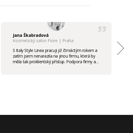
Jana Škabradová
Kosmetický salon Fiore | Praha
S Italy Style Linea pracuji již čtrnáctým rokem a
zatím jsem nenarazila na jinou firmu, která by
měla tak proklientský přístup. Podpora firmy a
kvalita produktů je samozřejmostí, odměny,
stáže, školení příjemným bonusem. Vřele
doporučuji.