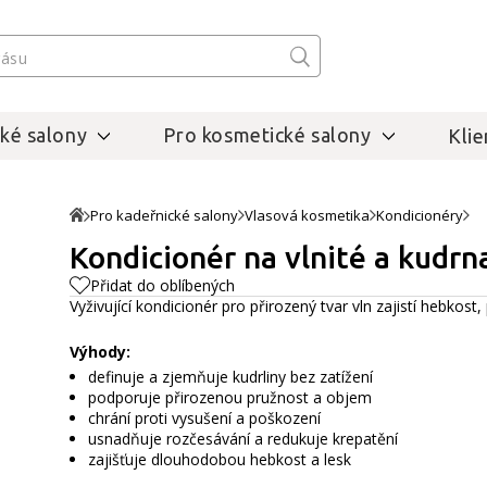
ké salony
Pro kosmetické salony
Klie
Pro kadeřnické salony
Vlasová kosmetika
Kondicionéry
Kondicionér na vlnité a kudrna
Přidat do oblíbených
Vyživující kondicionér pro přirozený tvar vln zajistí hebkost,
Výhody:
definuje a zjemňuje kudrliny bez zatížení
podporuje přirozenou pružnost a objem
chrání proti vysušení a poškození
usnadňuje rozčesávání a redukuje krepatění
zajišťuje dlouhodobou hebkost a lesk