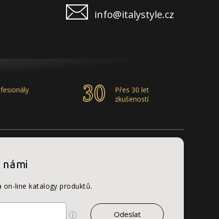
info@italystyle.cz
fesionály
Přes 30 let
zkušeností
s námi
a on-line katalogy produktů.