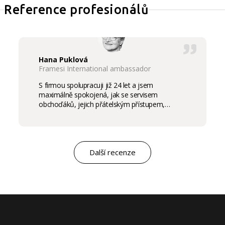
Reference profesionálů
Hana Puklová
Framesi International ambassador
S firmou spolupracuji již 24 let a jsem
maximálně spokojená, jak se servisem
obchoďáků, jejich přátelským přístupem,
komunikací a ochotou vycházet vstříc
potřebám salon, tak samozřejmě i s vysokou
kvalitou výrobků, výborným obchodním a
marketingovým servisem. Pro mě je to po těch
letech „druhá rodina“. Myslím, že ty roky
Další recenze
spolupráce mluví za vše.