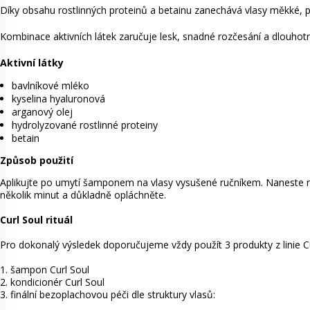
Díky obsahu rostlinných proteinů a betainu zanechává vlasy měkké, 
Kombinace aktivních látek zaručuje lesk, snadné rozčesání a dlouhotrva
Aktivní látky
bavlníkové mléko
kyselina hyaluronová
arganový olej
hydrolyzované rostlinné proteiny
betain
Způsob použití
Aplikujte po umytí šamponem na vlasy vysušené ručníkem. Naneste 
několik minut a důkladně opláchněte.
Curl Soul rituál
Pro dokonalý výsledek doporučujeme vždy použít 3 produkty z linie Cu
1. šampon Curl Soul
2. kondicionér Curl Soul
3. finální bezoplachovou péči dle struktury vlasů: