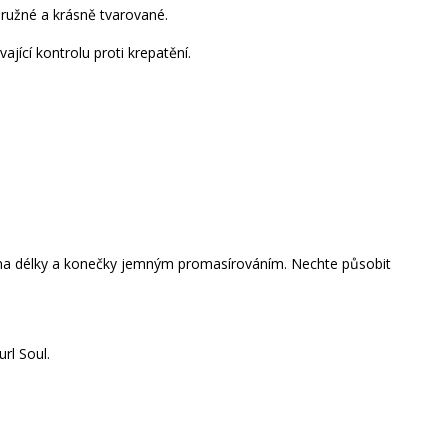
pružné a krásně tvarované.
jící kontrolu proti krepatění.
na délky a konečky jemným promasírováním. Nechte působit
rl Soul.