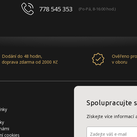
778 545 353
(Po-Pá, 8-16:00 hod.)
Dodání do 48 hodin,
Ověřeno pro
doprava zdarma od 2000 Kč
v oboru
Spolupracujte 
ínky
Získejte více informací 
ky
 námi
ní cookies