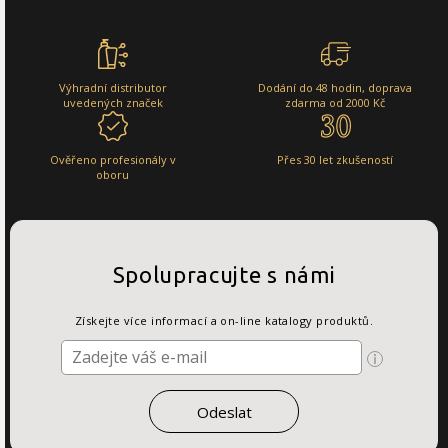
Výhradní distributor
Dodání do 48 hodin, doprava
uvedených značek
zdarma od 2000 Kč
Ověřeno profesionály v
Přes 30 let zkušeností
oboru
Spolupracujte s námi
Získejte více informací a on-line katalogy produktů.