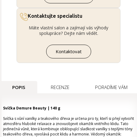
Kontaktujte specialistu
Máte vlastní salon a zajímají vás výhody
spolupráce? Dejte nám vědět.
Kontaktovat
POPIS
RECENZE
PORADÍME VÁM
Svíčka Demure Beauty | 140 g
Svíčka s vůní vanilky a teakového dřeva je určena pro ty, kteří si přejí vytvořit
atmosféru hluboké relaxace a znovuobjevit okamžik vnitřního klidu. Tato
jedinečná vůně, která kombinuje obklopující sladkost vanilky s teplými tóny
teakového dřeva, vyvolává pocit klidu a harmonie. Vědomý okamžik: