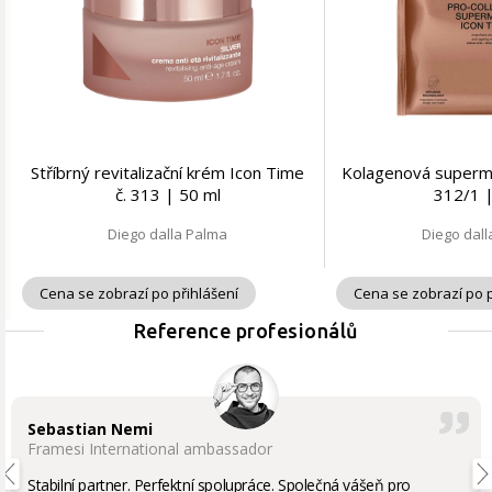
Stříbrný revitalizační krém Icon Time
Kolagenová superma
č. 313 | 50 ml
312/1 |
Diego dalla Palma
Diego dal
Cena se zobrazí po přihlášení
Cena se zobrazí po p
Reference profesionálů
Sebastian Nemi
Framesi International ambassador
Stabilní partner. Perfektní spolupráce. Společná vášeň pro