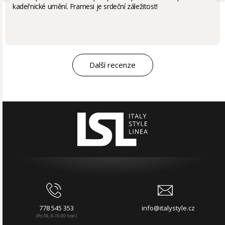
kadeřnické umění. Framesi je srdeční záležitost!
Další recenze
778 545 353
info@italystyle.cz
(Po-Pá, 8-16:00 hod.)