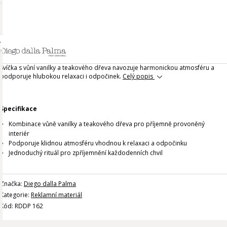
Svíčka s vůní vanilky a teakového dřeva navozuje harmonickou atmosféru a
podporuje hlubokou relaxaci i odpočinek.
Celý popis
Specifikace
Kombinace vůně vanilky a teakového dřeva pro příjemně provoněný
interiér
Podporuje klidnou atmosféru vhodnou k relaxaci a odpočinku
Jednoduchý rituál pro zpříjemnění každodenních chvil
Značka:
Diego dalla Palma
Kategorie:
Reklamní materiál
Kód: RDDP 162