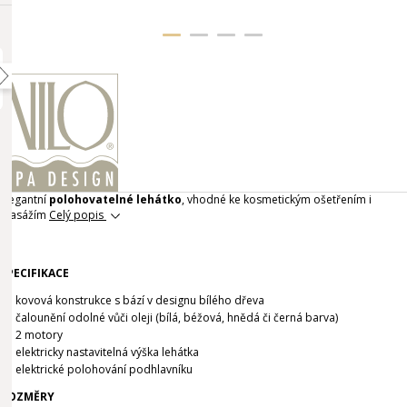
Elegantní
polohovatelné lehátko
, vhodné ke kosmetickým ošetřením i
masážím
Celý popis
SPECIFIKACE
kovová konstrukce s bází v designu bílého dřeva
čalounění odolné vůči oleji (bílá, béžová, hnědá či černá barva)
2 motory
elektricky nastavitelná výška lehátka
elektrické polohování podhlavníku
ROZMĚRY