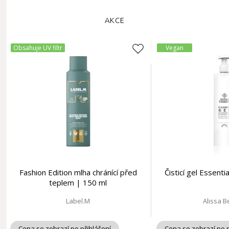
AKCE
Obsahuje UV filtr
Vegan
Fashion Edition mlha chránící před
Čisticí gel Essent
teplem | 150 ml
Label.M
Alissa 
Cena se zobrazí po přihlášení
Cena se zobrazí po p