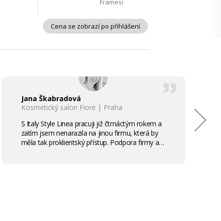
Framesi
Cena se zobrazí po přihlášení
Jana Škabradová
Kosmetický salon Fiore | Praha
S Italy Style Linea pracuji již čtrnáctým rokem a
zatím jsem nenarazila na jinou firmu, která by
měla tak proklientský přístup. Podpora firmy a
kvalita produktů je samozřejmostí, odměny,
stáže, školení příjemným bonusem. Vřele
doporučuji.