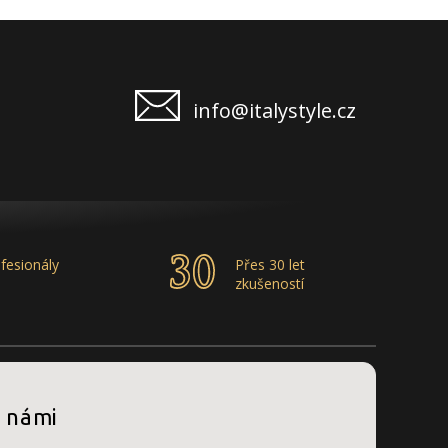
info@italystyle.cz
fesionály
Přes 30 let
zkušeností
s námi