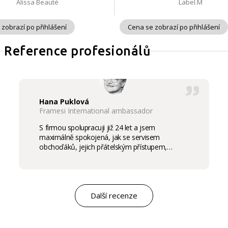
Alissa Beauté
Label.M
 zobrazí po přihlášení
Cena se zobrazí po přihlášení
Reference profesionálů
Hana Puklová
Framesi International ambassador
S firmou spolupracuji již 24 let a jsem
maximálně spokojená, jak se servisem
obchoďáků, jejich přátelským přístupem,
komunikací a ochotou vycházet vstříc
potřebám salon, tak samozřejmě i s vysokou
kvalitou výrobků, výborným obchodním a
marketingovým servisem. Pro mě je to po těch
letech „druhá rodina“. Myslím, že ty roky
Další recenze
spolupráce mluví za vše.