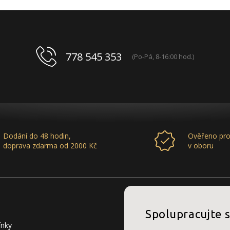
778 545 353
(Po-Pá, 8-16:00 hod.)
Dodání do 48 hodin,
Ověřeno pro
doprava zdarma od 2000 Kč
v oboru
Spolupracujte 
ínky