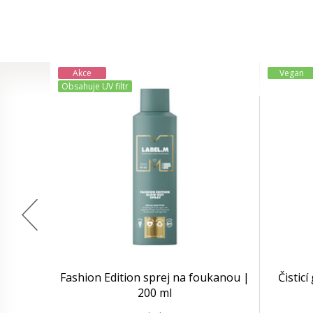
Akce
Vegan
Obsahuje UV filtr
Fashion Edition sprej na foukanou |
Čisticí
200 ml