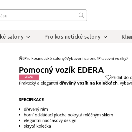
ké salony
Pro kosmetické salony
Klie
Pro kosmetické salony
Vybavení salonu
Pracovní vozíky
Pomocný vozík EDERA
Akce
Přidat do 
Praktický a elegantní
dřevěný vozík na kolečkách
, vyba
SPECIFIKACE
dřevěný rám
horní odkládací plocha pokrytá mléčným sklem
elegantní nadčasový design
skrytá kolečka