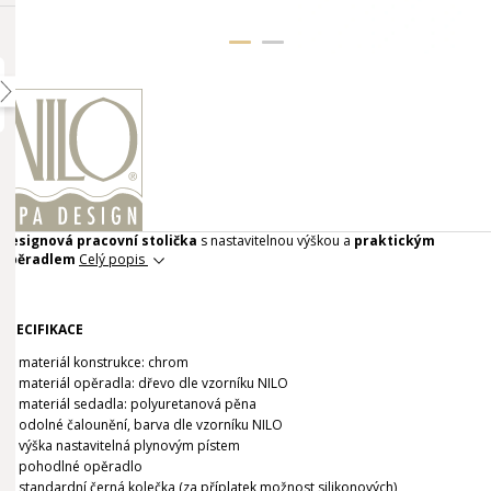
Designová pracovní stolička
s nastavitelnou výškou a
praktickým
opěradlem
Celý popis
SPECIFIKACE
materiál konstrukce: chrom
materiál opěradla: dřevo dle vzorníku NILO
materiál sedadla: polyuretanová pěna
odolné čalounění, barva dle vzorníku NILO
výška nastavitelná plynovým pístem
pohodlné opěradlo
standardní černá kolečka (za příplatek možnost silikonových)