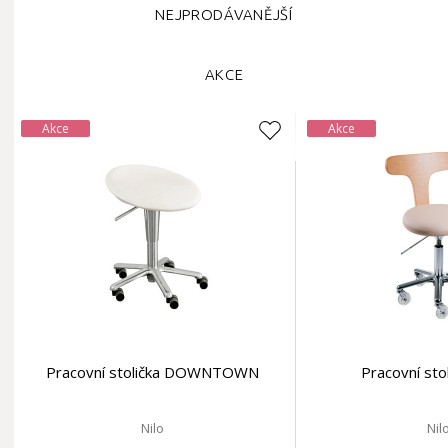
NEJPRODÁVANĚJŠÍ
AKCE
Akce
Akce
Pracovní stolička DOWNTOWN
Pracovní sto
Nilo
Nil