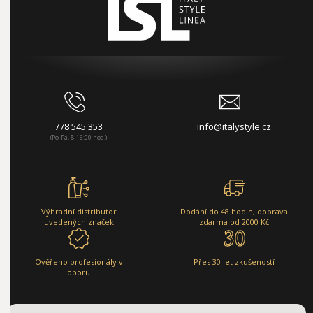
778 545 353
info@italystyle.cz
(Po-Pá, 8-16:00 hod.)
Výhradní distributor
Dodání do 48 hodin, doprava
uvedených značek
zdarma od 2000 Kč
Ověřeno profesionály v
Přes 30 let zkušeností
oboru