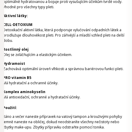
optimálně hydratovanou a bojuje proti vysušujícím účinkům tvrdé vody.
Vhodné pro všechny typy pleti.
Aktivní látky:
CELL-DETOXIUM
Detoxikační aktivní látka, která podporuje vylučování odpadních látek a
prodlužuje dlouhověkost pleti. Pro zářivější a mladší vzhled pleti na delší
dobu.
Rostlinný olej
Olej se zvláčňujícím a elastickým účinkem.
Hydramoist
Zachovává optimální úroveň vlhkosti a správnou bariérovou funkci pleti.
PRO vitamin B5
Má hydratační a ochranné účinky.
Komplex aminokyselin
Má antioxidační, ochranné a hydratační účinky.
Použití:
Ráno a večer naneste přípravek na vatový tampon a krouživými pohyby
jemně naneste na obličej, dokud neodstraníte všechny nečistoty nebo
zbytky make-upu. Zbytky přípravku odstraňte pomocí tonika.