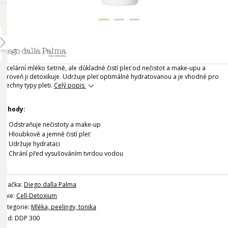
Micelární mléko šetrně, ale důkladně čistí pleť od nečistot a make-upu a
zároveň ji detoxikuje. Udržuje pleť optimálně hydratovanou a je vhodné pro
všechny typy pleti.
Celý popis
Výhody:
Odstraňuje nečistoty a make-up
Hloubkově a jemně čistí pleť
Udržuje hydrataci
Chrání před vysušováním tvrdou vodou
Značka:
Diego dalla Palma
Linie:
Cell-Detoxium
Kategorie:
Mléka, peelingy, tonika
Kód: DDP 300