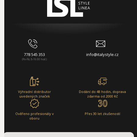
778 545 353
info@italystyle.cz
(Po-Pá, 8-16:00 hod.)
Výhradní distributor
Dodání do 48 hodin, doprava
uvedených značek
zdarma od 2000 Kč
Ověřeno profesionály v
Přes 30 let zkušeností
oboru