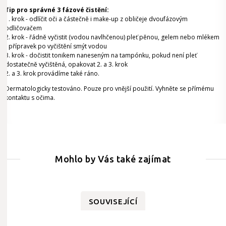
Tip pro správné 3 fázové čistění:
1. krok - odlíčit oči a částečně i make-up z obličeje dvoufázovým
odličovačem
2. krok - řádně vyčistit (vodou navlhčenou) pleť pěnou, gelem nebo mlékem
- přípravek po vyčištění smýt vodou
3. krok - dočistit tonikem naneseným na tampónku, pokud není pleť
dostatečně vyčištěná, opakovat 2. a 3. krok
2. a 3. krok provádíme také ráno.
Dermatologicky testováno. Pouze pro vnější použití. Vyhněte se přímému
kontaktu s očima.
Mohlo by Vás také zajímat
SOUVISEJÍCÍ