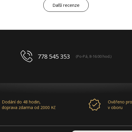
letech „druhá rodina“. Myslím, že ty roky
Další recenze
spolupráce mluví za vše.
778 545 353
(Po-Pá, 8-16:00 hod.)
Dodání do 48 hodin,
Ověřeno pro
doprava zdarma od 2000 Kč
v oboru