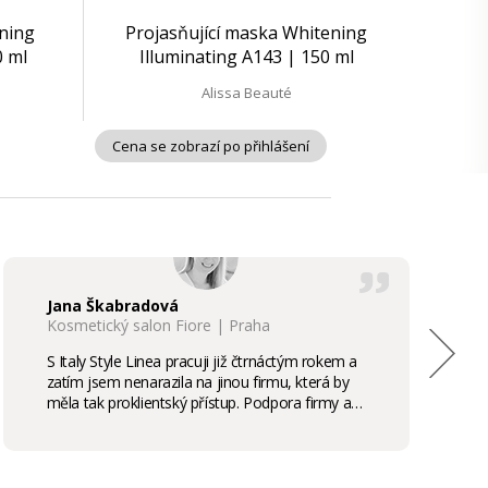
ening
Projasňující maska Whitening
0 ml
Illuminating A143 | 150 ml
Alissa Beauté
Cena se zobrazí po přihlášení
Jana Škabradová
Kosmetický salon Fiore | Praha
S Italy Style Linea pracuji již čtrnáctým rokem a
zatím jsem nenarazila na jinou firmu, která by
měla tak proklientský přístup. Podpora firmy a
kvalita produktů je samozřejmostí, odměny,
stáže, školení příjemným bonusem. Vřele
doporučuji.