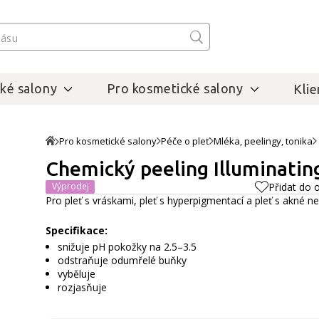
ké salony
Pro kosmetické salony
Klie
Pro kosmetické salony
Péče o pleť
Mléka, peelingy, tonika
Chemický peeling Illuminatin
Výprodej
Přidat do 
Pro pleť s vráskami, pleť s hyperpigmentací a pleť s akné n
Specifikace:
snižuje pH pokožky na 2.5–3.5
odstraňuje odumřelé buňky
vyběluje
rozjasňuje