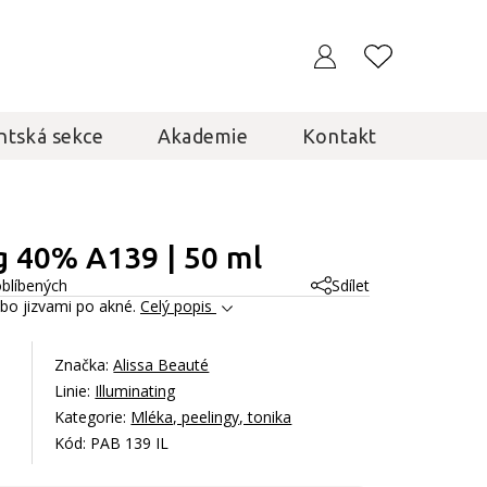
ntská sekce
Akademie
Kontakt
g 40% A139 | 50 ml
oblíbených
Sdílet
ebo jizvami po akné.
Celý popis
Značka:
Alissa Beauté
Linie:
Illuminating
Kategorie:
Mléka, peelingy, tonika
Kód: PAB 139 IL