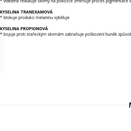
* viditelně redukuje skvrny na pokožce zmírňuje proces pigmentace 
KYSELINA TRANEXAMOVÁ
* blokuje produkci melaninu vyběluje
KYSELINA PROPIONOVÁ
* bojuje proti stařeckým skvrnám zabraňuje poškození buněk způs