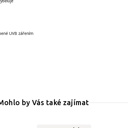
vyběluje
obené UVB zářením
Mohlo by Vás také zajímat