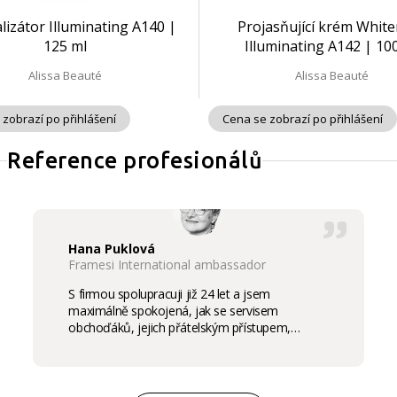
lizátor Illuminating A140 |
Projasňující krém Whit
125 ml
Illuminating A142 | 10
Alissa Beauté
Alissa Beauté
 zobrazí po přihlášení
Cena se zobrazí po přihlášení
Reference profesionálů
Hana Puklová
Framesi International ambassador
S firmou spolupracuji již 24 let a jsem
maximálně spokojená, jak se servisem
obchoďáků, jejich přátelským přístupem,
komunikací a ochotou vycházet vstříc
potřebám salon, tak samozřejmě i s vysokou
kvalitou výrobků, výborným obchodním a
marketingovým servisem. Pro mě je to po těch