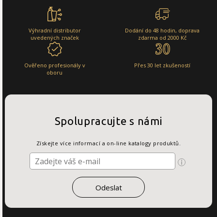
Výhradní distributor
Dodání do 48 hodin, doprava
uvedených značek
zdarma od 2000 Kč
Ověřeno profesionály v
Přes 30 let zkušeností
oboru
Spolupracujte s námi
Získejte více informací a on-line katalogy produktů.