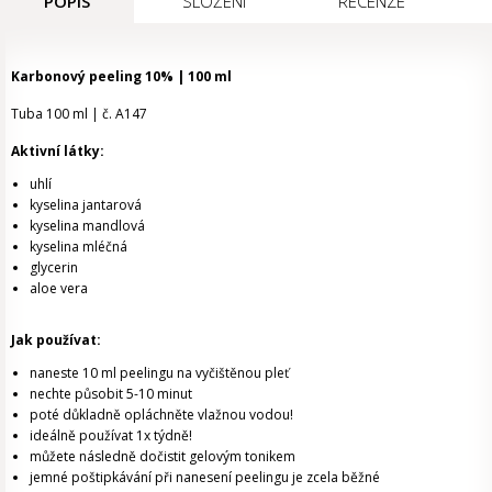
POPIS
SLOŽENÍ
RECENZE
Karbonový peeling 10% | 100 ml
Tuba 100 ml | č. A147
Aktivní látky:
uhlí
kyselina jantarová
kyselina mandlová
kyselina mléčná
glycerin
aloe vera
Jak používat:
naneste 10 ml peelingu na vyčištěnou pleť
nechte působit 5-10 minut
poté důkladně opláchněte vlažnou vodou!
ideálně používat 1x týdně!
můžete následně dočistit gelovým tonikem
jemné poštipkávání při nanesení peelingu je zcela běžné