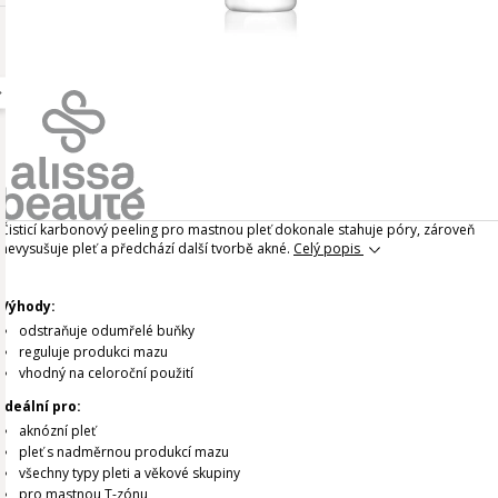
Čisticí karbonový peeling pro mastnou pleť dokonale stahuje póry, zároveň
nevysušuje pleť a předchází další tvorbě akné.
Celý popis
Výhody:
odstraňuje odumřelé buňky
reguluje produkci mazu
vhodný na celoroční použití
Ideální pro:
aknózní pleť
pleť s nadměrnou produkcí mazu
všechny typy pleti a věkové skupiny
pro mastnou T-zónu