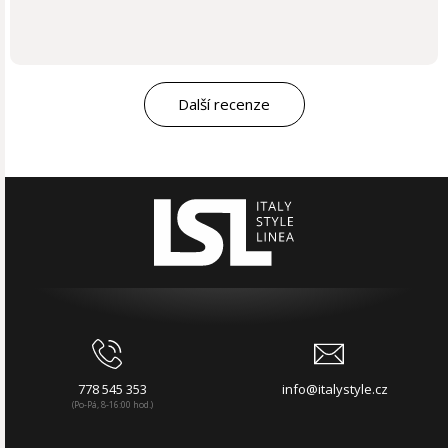
Další recenze
778 545 353
info@italystyle.cz
(Po-Pá, 8-16:00 hod.)