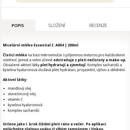
POPIS
SLOŽENÍ
RECENZE
Micelární mléko Essential č. A004 | 200ml
Čisticí mléko
na bázi mikroemulze s příjemnou texturou pro každodenní
ošetření. Jemně a velmi účinně
odstraňuje z pleti nečistoty a make-up.
Obsažené aktivní látky
pleť hydratují a zjemňují
. Komplex sacharidů a
kyselina hyaluronová dodává pleti hydrataci, projasnění, výživu a zklidnění.
Aktivní látky:
mandlový olej
slunečnicový olej
vitamín C
kyselina hyaluronová
komplex sacharidů
Určeno jako I. krok čištění pleti ráno a večer. Po aplikaci
opláchněte vlažnou vodou či vlhým tampónem / žinkou.