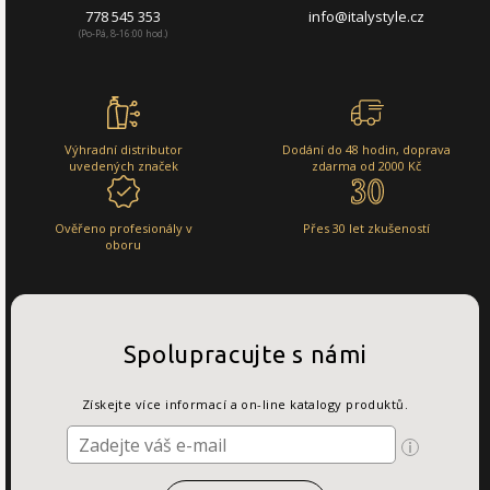
778 545 353
info@italystyle.cz
(Po-Pá, 8-16:00 hod.)
Výhradní distributor
Dodání do 48 hodin, doprava
uvedených značek
zdarma od 2000 Kč
Ověřeno profesionály v
Přes 30 let zkušeností
oboru
Spolupracujte s námi
Získejte více informací a on-line katalogy produktů.