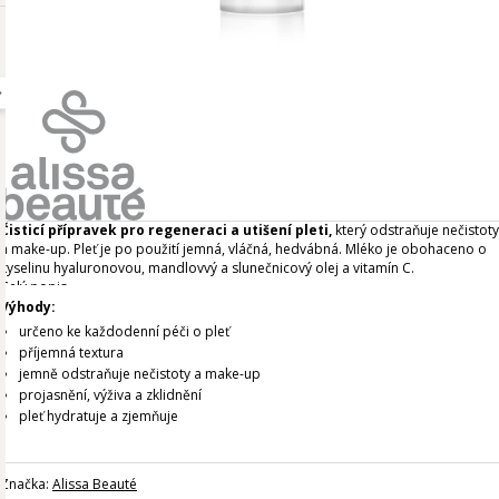
Čisticí přípravek pro regeneraci a utišení pleti,
který odstraňuje nečistoty
a make-up. Pleť je po použití jemná, vláčná, hedvábná. Mléko je obohaceno o
kyselinu hyaluronovou, mandlovvý a slunečnicový olej a vitamín C.
Celý popis
Výhody:
určeno ke každodenní péči o pleť
příjemná textura
jemně odstraňuje nečistoty a make-up
projasnění, výživa a zklidnění
pleť hydratuje a zjemňuje
Značka:
Alissa Beauté