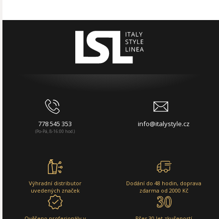
778 545 353
info@italystyle.cz
(Po-Pá, 8-16:00 hod.)
Výhradní distributor
Dodání do 48 hodin, doprava
uvedených značek
zdarma od 2000 Kč
Ověřeno profesionály v
Přes 30 let zkušeností