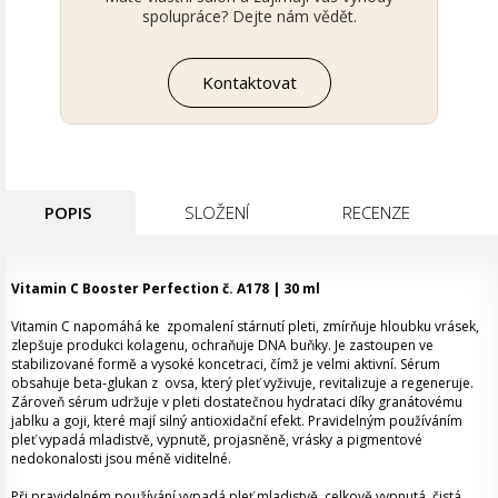
spolupráce? Dejte nám vědět.
Kontaktovat
POPIS
SLOŽENÍ
RECENZE
Vitamin C Booster Perfection č. A178 | 30 ml
Vitamin C napomáhá ke zpomalení stárnutí pleti, zmírňuje hloubku vrásek,
zlepšuje produkci kolagenu, ochraňuje DNA buňky. Je zastoupen ve
stabilizované formě a vysoké koncetraci, čímž je velmi aktivní. Sérum
obsahuje beta-glukan z ovsa, který pleť vyživuje, revitalizuje a regeneruje.
Zároveň sérum udržuje v pleti dostatečnou hydrataci díky granátovému
jablku a goji, které mají silný antioxidační efekt. Pravidelným používáním
pleť vypadá mladistvě, vypnutě, projasněně, vrásky a pigmentové
nedokonalosti jsou méně viditelné.
Při pravidelném používání vypadá pleť mladistvě, celkově vypnutá, čistá,