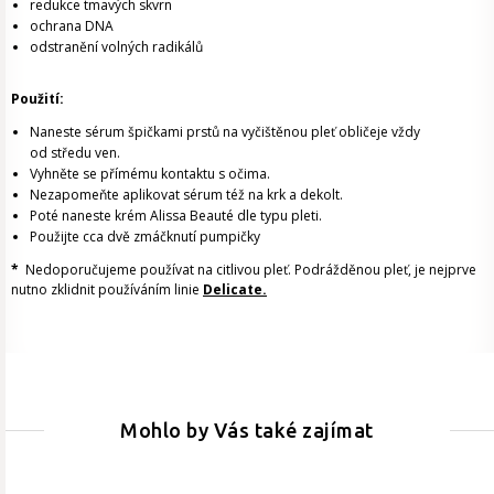
redukce tmavých skvrn
ochrana DNA
odstranění volných radikálů
Použití:
Naneste sérum špičkami prstů na vyčištěnou pleť obličeje vždy
od středu ven.
Vyhněte se přímému kontaktu s očima.
Nezapomeňte aplikovat sérum též na krk a dekolt.
Poté naneste krém Alissa Beauté dle typu pleti.
Použijte cca dvě zmáčknutí pumpičky
*
Nedoporučujeme používat na citlivou pleť. Podrážděnou pleť, je nejprve
nutno zklidnit používáním linie
Delicate.
Mohlo by Vás také zajímat