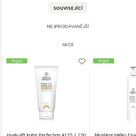
SOUVISEJÍCÍ
NEJPRODÁVANĚJŠÍ
AKCE
Vegan
Vegan
Hyalu-lift krém Perfection A135 | 150
Micelární mléko Ess