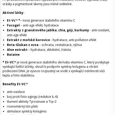
vrásky a pigmentové skvrny jsou méně viditelné.
Aktivní látky:
Et-Vc™ *
– nová generace stabilního vitamínu C
Fucogel
– anti-age efekt, hydratace
Extrakty z granátového jablka
,
chia, góji, kurkumy
- anti-oxidant,
anti-age efekt
Extrakt z mořské borovice
- hydratace, anti-pollution efekt
Beta-Glukan z ovsa
– ochrana, revitalizace, výživa
Aloe extrakt
– hydratace, zklidnění, čistota
Bataine
* Et-VC™
je nová generace stabilního derivátu vitaminu C, který poskytuje
vynikající bělící účinky, slouží k podpoře syntézy kolagenu a chrání
poškození DNA. Je vysoce rozpustný ve vodě s vynikající odolností vůči
teplu a foto-stabilitou.
Benefity Et-VC™
anti-oxidace
boj proti foto-agingu (redukce IL-6)
tlumení aktivity Tyrosinase a Trp-2
rovnoměrný tón pleti
stimulace syntézy kolagenu