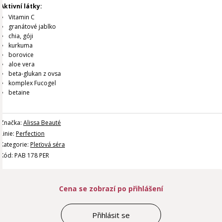
Aktivní látky:
Vitamin C
granátové jablko
chia, góji
kurkuma
borovice
aloe vera
beta-glukan z ovsa
komplex Fucogel
betaine
Značka:
Alissa Beauté
Linie:
Perfection
Kategorie:
Pleťová séra
Kód: PAB 178 PER
Cena se zobrazí po přihlášení
Přihlásit se