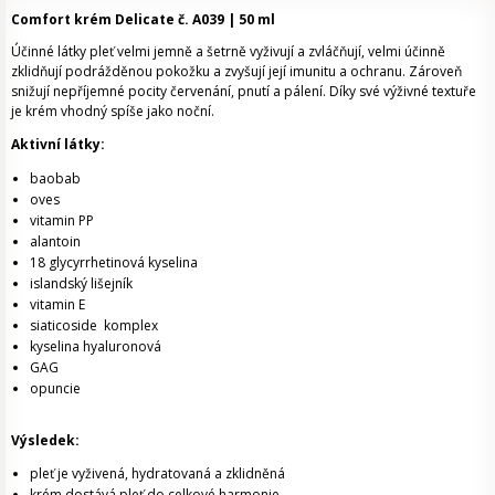
Comfort krém Delicate č. A039 | 50 ml
Účinné látky pleť velmi jemně a šetrně vyživují a zvláčňují, velmi účinně
zklidňují podrážděnou pokožku a zvyšují její imunitu a ochranu. Zároveň
snižují nepříjemné pocity červenání, pnutí a pálení. Díky své výživné textuře
je krém vhodný spíše jako noční.
Aktivní látky:
baobab
oves
vitamin PP
alantoin
18 glycyrrhetinová kyselina
islandský lišejník
vitamin E
siaticoside komplex
kyselina hyaluronová
GAG
opuncie
Výsledek:
pleť je vyživená, hydratovaná a zklidněná
krém dostává pleť do celkové harmonie