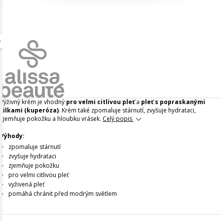
Výživný krém je vhodný
pro velmi citlivou pleť
a
pleť s popraskanými
žilkami (kuperóza)
. Krém také zpomaluje stárnutí, zvyšuje hydrataci,
zjemňuje pokožku a hloubku vrásek.
Celý popis
Výhody:
zpomaluje stárnutí
zvyšuje hydrataci
zjemňuje pokožku
pro velmi citlivou pleť
vyživená pleť
pomáhá chránit před modrým světlem