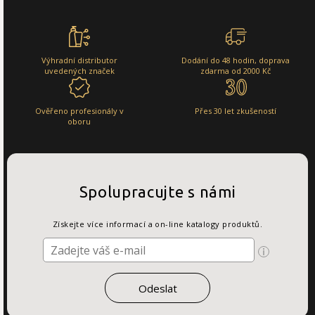
Výhradní distributor
Dodání do 48 hodin, doprava
uvedených značek
zdarma od 2000 Kč
Ověřeno profesionály v
Přes 30 let zkušeností
oboru
Spolupracujte s námi
Získejte více informací a on-line katalogy produktů.