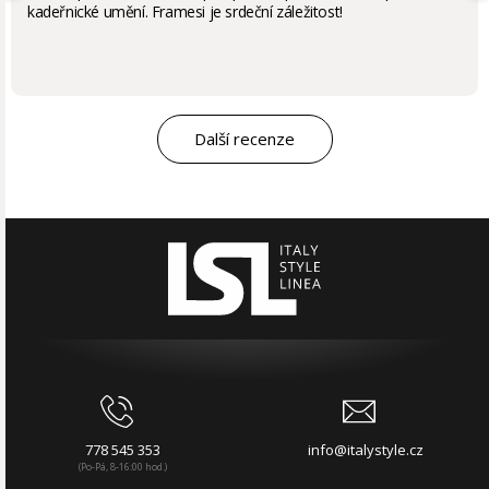
kadeřnické umění. Framesi je srdeční záležitost!
Další recenze
778 545 353
info@italystyle.cz
(Po-Pá, 8-16:00 hod.)