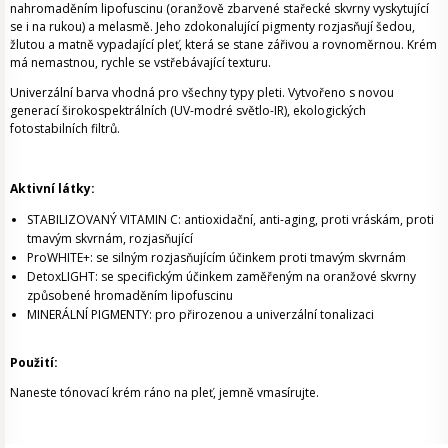
nahromaděním lipofuscinu (oranžově zbarvené stařecké skvrny vyskytující
se i na rukou) a melasmě. Jeho zdokonalující pigmenty rozjasňují šedou,
žlutou a matně vypadající pleť, která se stane zářivou a rovnoměrnou. Krém
má nemastnou, rychle se vstřebávající texturu.
Univerzální barva vhodná pro všechny typy pleti. Vytvořeno s novou
generací širokospektrálních (UV-modré světlo-IR), ekologických
fotostabilních filtrů.
Aktivní látky:
STABILIZOVANÝ VITAMIN C: antioxidační, anti-aging, proti vráskám, proti
tmavým skvrnám, rozjasňující
ProWHITE+: se silným rozjasňujícím účinkem proti tmavým skvrnám
DetoxLIGHT: se specifickým účinkem zaměřeným na oranžové skvrny
způsobené hromaděním lipofuscinu
MINERÁLNÍ PIGMENTY: pro přirozenou a univerzální tonalizaci
Použití:
Naneste tónovací krém ráno na pleť, jemně vmasírujte.