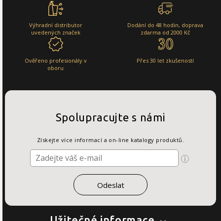
Výhradní distributor
Dodání do 48 hodin, doprava
uvedených značek
zdarma od 2000 Kč
Ověřeno profesionály v
Přes 30 let zkušeností
oboru
Spolupracujte s námi
Získejte více informací a on-line katalogy produktů.
Užitečné informace