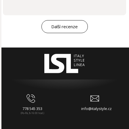
Další recenze
778 545 353
info@italystyle.cz
(Po-Pá, 8-16:00 hod.)