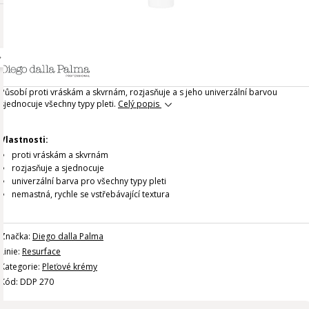
Působí proti vráskám a skvrnám, rozjasňuje a s jeho univerzální barvou
sjednocuje všechny typy pleti.
Celý popis
Vlastnosti:
proti vráskám a skvrnám
rozjasňuje a sjednocuje
univerzální barva pro všechny typy pleti
nemastná, rychle se vstřebávající textura
Značka:
Diego dalla Palma
Linie:
Resurface
Kategorie:
Pleťové krémy
Kód: DDP 270