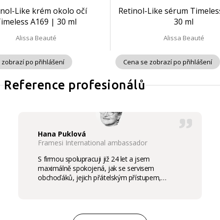
inol-Like krém okolo očí
Retinol-Like sérum Timeles
imeless A169 | 30 ml
30 ml
Alissa Beauté
Alissa Beauté
 zobrazí po přihlášení
Cena se zobrazí po přihlášení
Reference profesionálů
Hana Puklová
Framesi International ambassador
S firmou spolupracuji již 24 let a jsem
maximálně spokojená, jak se servisem
obchoďáků, jejich přátelským přístupem,
komunikací a ochotou vycházet vstříc
potřebám salon, tak samozřejmě i s vysokou
kvalitou výrobků, výborným obchodním a
marketingovým servisem. Pro mě je to po těch