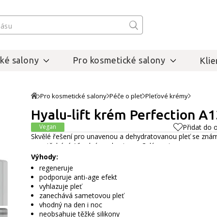
ké salony
Pro kosmetické salony
Klie
Pro kosmetické salony
Péče o pleť
Pleťové krémy
Hyalu-lift krém Perfection A1
Vegan
Přidat do 
Skvělé řešení pro unavenou a dehydratovanou pleť se zná
se vstřebává. Vhodný na den i noc.
Celý popis
Výhody:
regeneruje
podporuje anti-age efekt
vyhlazuje pleť
zanechává sametovou pleť
vhodný na den i noc
neobsahuje těžké silikony