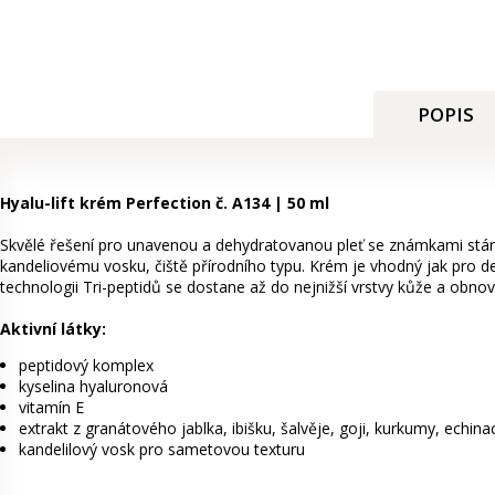
POPIS
Hyalu-lift krém Perfection č. A134 | 50 ml
Skvělé řešení pro unavenou a dehydratovanou pleť se známkami stár
kandeliovému vosku, čiště přírodního typu. Krém je vhodný jak pro den
technologii Tri-peptidů se dostane až do nejnižší vrstvy kůže a obno
Aktivní látky:
peptidový komplex
kyselina hyaluronová
vitamín E
extrakt z granátového jablka, ibišku, šalvěje, goji, kurkumy, echina
kandelilový vosk pro sametovou texturu