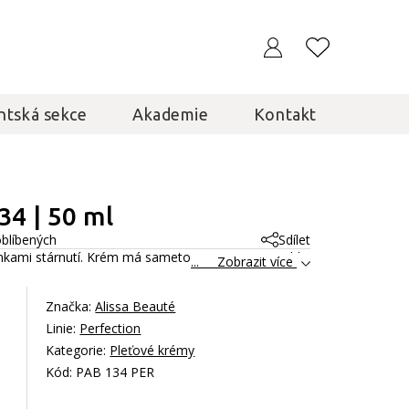
ntská sekce
Akademie
Kontakt
34 | 50 ml
oblíbených
Sdílet
mkami stárnutí. Krém má sametovou texturu a rychle
... Zobrazit více
Značka:
Alissa Beauté
Linie:
Perfection
Kategorie:
Pleťové krémy
Kód: PAB 134 PER