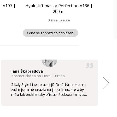
s A197 |
Hyalu-lift maska Perfection A136 |
200 ml
Alissa Beauté
Cena se zobrazí po přihlášení
Jana Škabradová
Kosmetický salon Fiore | Praha
S Italy Style Linea pracuji již čtrnáctým rokem a
zatím jsem nenarazila na jinou firmu, která by
měla tak proklientský přístup. Podpora firmy a
kvalita produktů je samozřejmostí, odměny,
stáže, školení příjemným bonusem. Vřele
doporučuji.