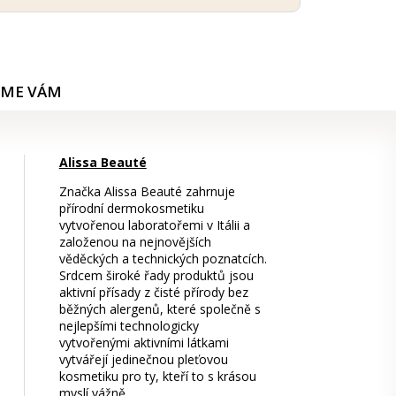
ÍME VÁM
Alissa Beauté
Značka Alissa Beauté zahrnuje
přírodní dermokosmetiku
vytvořenou laboratořemi v Itálii a
založenou na nejnovějších
věděckých a technických poznatcích.
Srdcem široké řady produktů jsou
aktivní přísady z čisté přírody bez
běžných alergenů, které společně s
nejlepšími technologicky
vytvořenými aktivními látkami
vytvářejí jedinečnou pleťovou
kosmetiku pro ty, kteří to s krásou
myslí vážně.