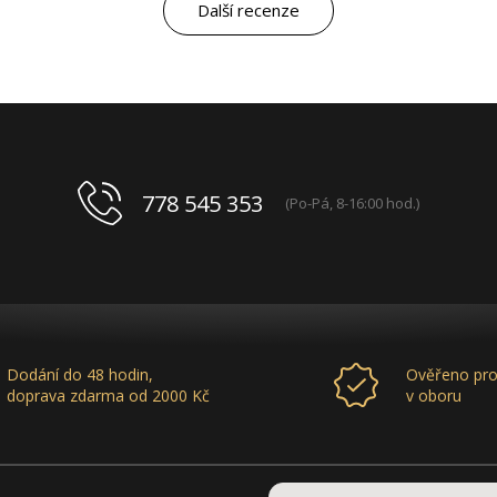
letech „druhá rodina“. Myslím, že ty roky
Další recenze
spolupráce mluví za vše.
778 545 353
(Po-Pá, 8-16:00 hod.)
Dodání do 48 hodin,
Ověřeno pro
doprava zdarma od 2000 Kč
v oboru