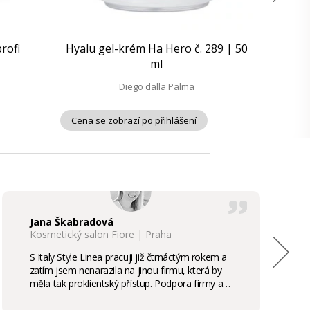
profi
Hyalu gel-krém Ha Hero č. 289 | 50
ml
Diego dalla Palma
Cena se zobrazí po přihlášení
Jana Škabradová
Kosmetický salon Fiore | Praha
S Italy Style Linea pracuji již čtrnáctým rokem a
zatím jsem nenarazila na jinou firmu, která by
měla tak proklientský přístup. Podpora firmy a
kvalita produktů je samozřejmostí, odměny,
stáže, školení příjemným bonusem. Vřele