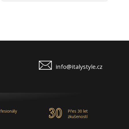
doporučuji.
info@italystyle.cz
fesionály
Přes 30 let
zkušeností