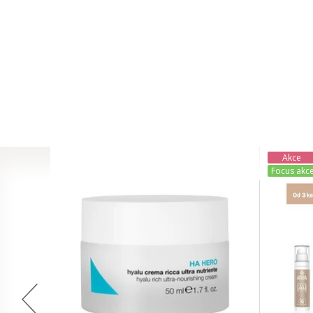
Akce
Focus akc