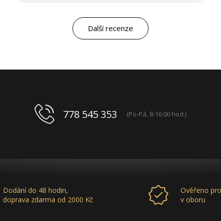
kvalitou výrobků, výborným obchodním a
marketingovým servisem. Pro mě je to po těch
letech „druhá rodina“. Myslím, že ty roky
Další recenze
spolupráce mluví za vše.
778 545 353
(Po-Pá, 8-16:00 hod.)
Dodání do 48 hodin,
Ověřeno pro
doprava zdarma od 2000 Kč
v oboru