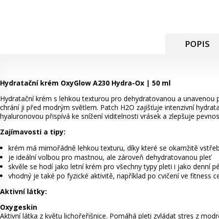
POPIS
Hydratační krém OxyGlow A230 Hydra-Ox | 50 ml
Hydratační krém s lehkou texturou pro dehydratovanou a unavenou pl
chrání ji před modrým světlem. Patch H2O zajišťuje intenzivní hydrata
hyaluronovou přispívá ke snížení viditelnosti vrásek a zlepšuje pevnost
Zajímavosti a tipy:
krém má mimořádně lehkou texturu, díky které se okamžitě vstře
je ideální volbou pro mastnou, ale zároveň dehydratovanou pleť
skvěle se hodí jako letní krém pro všechny typy pleti i jako denní 
vhodný je také po fyzické aktivitě, například po cvičení ve fitness c
Aktivní látky:
Oxygeskin
Aktivní látka z květu lichořeřišnice. Pomáhá pleti zvládat stres z modr