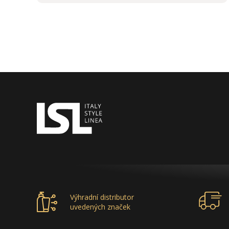
Výhradní distributor
uvedených značek