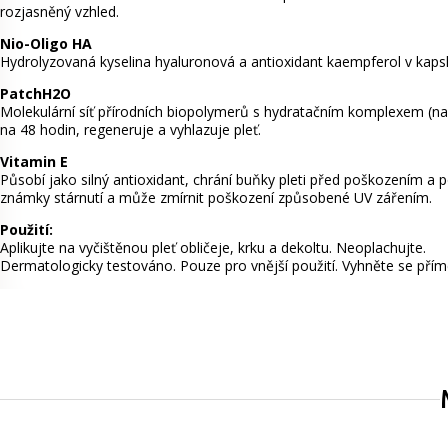
rozjasněný vzhled.
Nio-Oligo HA
Hydrolyzovaná kyselina hyaluronová a antioxidant kaempferol v kapslích
PatchH2O
Molekulární síť přírodních biopolymerů s hydratačním komplexem (nap
na 48 hodin, regeneruje a vyhlazuje pleť.
Vitamin E
Působí jako silný antioxidant, chrání buňky pleti před poškozením a
známky stárnutí a může zmírnit poškození způsobené UV zářením.
Použití:
Aplikujte na vyčištěnou pleť obličeje, krku a dekoltu. Neoplachujte.
Dermatologicky testováno. Pouze pro vnější použití. Vyhněte se pří