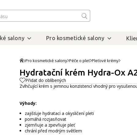
ké salony
Pro kosmetické salony
Klie
Pro kosmetické salony
Péče o pleť
Pleťové krémy
Hydratační krém Hydra-Ox A2
Přidat do oblíbených
Zvlhčující krém s jemnou konzistencí vhodný pro vysušen
Výhody:
zajišťuje hydrataci a okysličení pleti
pomáhá rozjasňovat
zjemňuje a zpevňuje pleť
chrání před modrým světlem