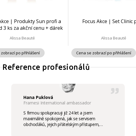
Akce | Produkty Sun profi a
Focus Akce | Set Clinic 
 3 ks za akční cenu + dárek
Alissa Beauté
Alissa Beauté
 zobrazí po přihlášení
Cena se zobrazí po přihlášení
Reference profesionálů
Hana Puklová
Framesi International ambassador
S firmou spolupracuji již 24 let a jsem
maximálně spokojená, jak se servisem
obchoďáků, jejich přátelským přístupem,
komunikací a ochotou vycházet vstříc
potřebám salon, tak samozřejmě i s vysokou