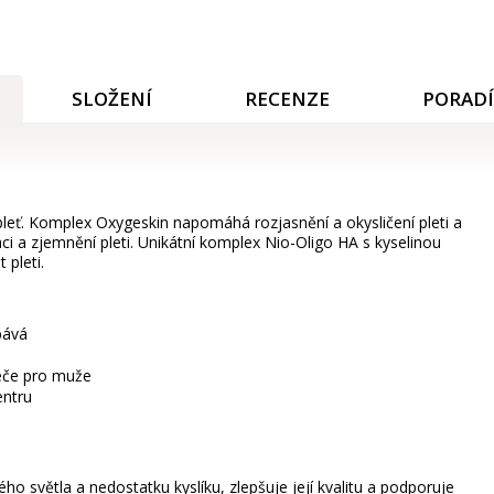
SLOŽENÍ
RECENZE
PORAD
eť. Komplex Oxygeskin napomáhá rozjasnění a okysličení pleti a
ci a zjemnění pleti. Unikátní komplex Nio-Oligo HA s kyselinou
 pleti.
bává
péče pro muže
entru
ého světla a nedostatku kyslíku, zlepšuje její kvalitu a podporuje