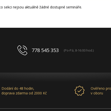
éto sekci nejsou aktuálně žádné dostupné semináře.
778 545 353
(Po-Pá, 8-16:00 hod.)
Dodání do 48 hodin,
Ověřeno pro
doprava zdarma od 2000 Kč
v oboru