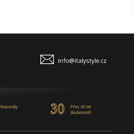
info@italystyle.cz
fesionály
Přes 30 let
zkušeností