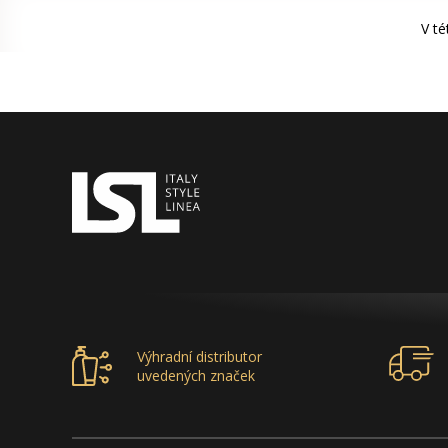
V t
Výhradní distributor
uvedených značek