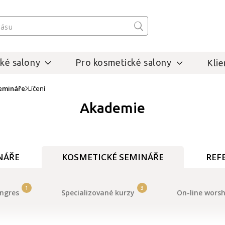
ké salony
Pro kosmetické salony
Klie
emináře
Líčení
Akademie
NÁŘE
KOSMETICKÉ SEMINÁŘE
REF
1
3
ongres
Specializované kurzy
On-line wors