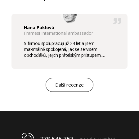
Hana Puklová
Framesi International ambassador
S firmou spolupracuji již 24 let a jsem
maximálně spokojená, jak se servisem
obchoďáků, jejich přátelským přístupem,
komunikací a ochotou vycházet vstříc
potřebám salon, tak samozřejmě i s vysokou
kvalitou výrobků, výborným obchodním a
marketingovým servisem. Pro mě je to po těch
letech „druhá rodina“. Myslím, že ty roky
Další recenze
spolupráce mluví za vše.
778 545 353
(Po-Pá, 8-16:00 hod.)