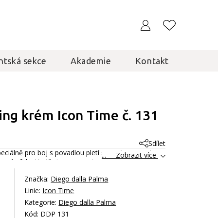
ntská sekce
Akademie
Kontakt
ing krém Icon Time č. 131
Sdílet
eciálně pro boj s povadlou pletí se ztrátou tonality.
... Zobrazit více
skový efekt. Vyplňuje a opravuje pokožku, vyživuje ji
lastinu pro větší tonalitu
Celý popis
Značka:
Diego dalla Palma
Linie:
Icon Time
Kategorie:
Diego dalla Palma
Kód: DDP 131