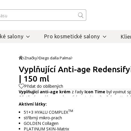
ké salony
Pro kosmetické salony
Klie
Značky
Diego dalla Palma
Vyplňující Anti-age Redensify
| 150 ml
Přidat do oblíbených
Vyplňující anti-age krém
z řady
Icon Time
byl vyvinut sp
Ošetření vyvoláva povzbuzující, restrukturalizační, protivrá
a hydratuje do hloubky. Stimuluje novou tvorbu kolagenu a e
Aktivní látky:
TM
51+3 HYALU COMPLEX
stříbrný mikro-prach
GOLDEN Collagen
PLATINUM SKIN-Matrix