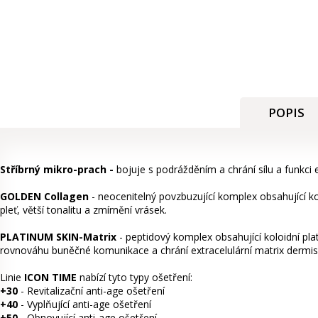
POPIS
Stříbrný mikro-prach -
bojuje s podrážděním a chrání sílu a funkci
GOLDEN Collagen
- neocenitelný povzbuzující komplex obsahující ko
pleť, větší tonalitu a zmírnění vrásek.
PLATINUM SKIN-Matrix
- peptidový komplex obsahující koloidní pla
rovnováhu buněčné komunikace a chrání extracelulární matrix dermisu
Linie
ICON TIME
nabízí tyto typy ošetření:
+30
- Revitalizační anti-age ošetření
+40
- Vyplňující anti-age ošetření
+50
- Obnovující anti-age ošetření