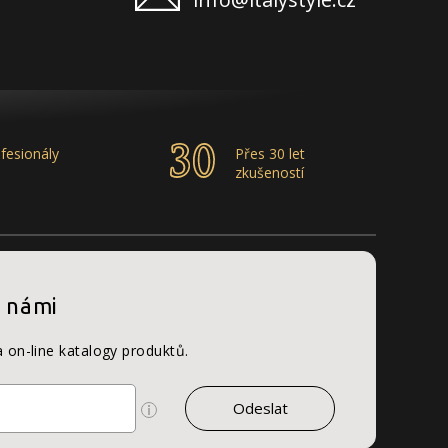
fesionály
Přes 30 let
zkušeností
s námi
a on-line katalogy produktů.