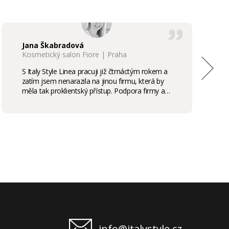
Jana Škabradová
Kosmetický salon Fiore | Praha
S Italy Style Linea pracuji již čtrnáctým rokem a
zatím jsem nenarazila na jinou firmu, která by
měla tak proklientský přístup. Podpora firmy a
kvalita produktů je samozřejmostí, odměny,
stáže, školení příjemným bonusem. Vřele
doporučuji.
info@italystyle.cz