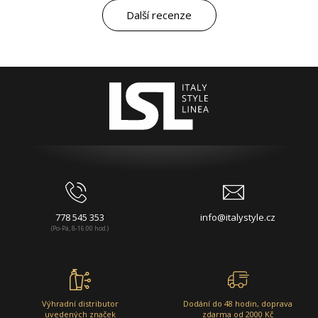
Další recenze
778 545 353
info@italystyle.cz
(Po-Pá, 8-16:00 hod.)
Výhradní distributor
Dodání do 48 hodin, doprava
uvedených značek
zdarma od 2000 Kč