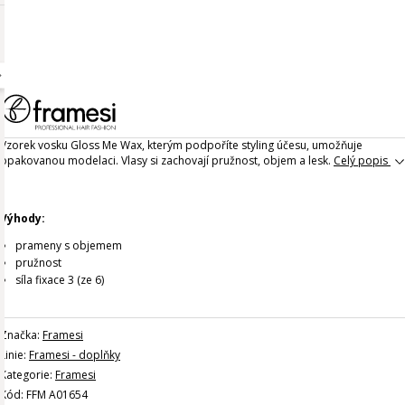
Vzorek vosku Gloss Me Wax, kterým podpoříte styling účesu, umožňuje
opakovanou modelaci. Vlasy si zachovají pružnost, objem a lesk.
Celý popis
Výhody:
prameny s objemem
pružnost
síla fixace 3 (ze 6)
Značka:
Framesi
Linie:
Framesi - doplňky
Kategorie:
Framesi
Kód: FFM A01654