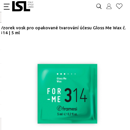
Vzorek vosk pro opakované tvarování účesu Gloss Me Wax č.
314 | 5 ml