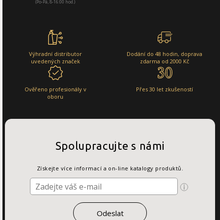
(Po-Pá, 8-16:00 hod.)
Výhradní distributor
Dodání do 48 hodin, doprava
uvedených značek
zdarma od 2000 Kč
Ověřeno profesionály v
Přes 30 let zkušeností
oboru
Spolupracujte s námi
Získejte více informací a on-line katalogy produktů.