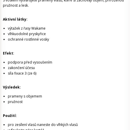
S voskem vytvarujete prameny vlasů, které si zachovají objem, přirozenou
pružnost a lesk.
Aktivní látky:
výtažek z řasy Wakame
vlhkuodolné pryskyřice
ochranné rostlinné vosky
Efekt:
podpora před vysoušením
zakončení účesu
síla fixace 3 (ze 6)
Výsledek:
prameny s objemem
pružnost
Použití:
pro zesílení vlasů naneste do vlhkých vlasů