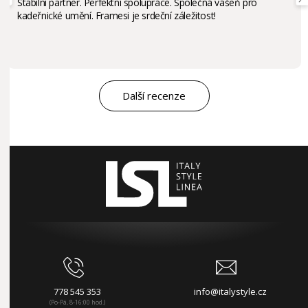
Stabilní partner. Perfektní spolupráce. Společná vášeň pro
kadeřnické umění. Framesi je srdeční záležitost!
Další recenze
778 545 353
info@italystyle.cz
(Po-Pá, 8-16:00 hod.)