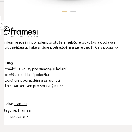
Tonikum je ideální po holení, protože
změkčuje
pokožku a dodává jí
pocit
osvěžesti
. Také snižuje
podráždění
a
zarudnutí
.
Celý popis
Výhody:
změkčuje vousy pro snadnější holení
osvěžuje a chladí pokožku
zkliďnuje podráždění a zarudnutí
linie Barber Gen pro správný muže
Značka:
Framesi
Kategorie:
Framesi
Kód: FMA A01819