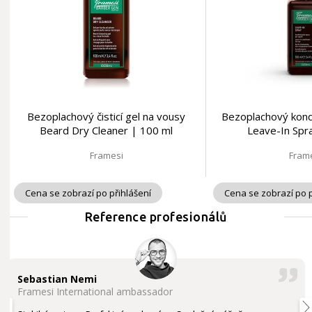
Bezoplachový čisticí gel na vousy
Bezoplachový kondi
Beard Dry Cleaner | 100 ml
Leave-In Spr
Framesi
Fram
Cena se zobrazí po přihlášení
Cena se zobrazí po p
Reference profesionálů
Sebastian Nemi
Framesi International ambassador