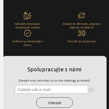
Výhradní distributor
Dodání do 48 hodin, doprava
uvedených značek
zdarma od 2000 Kč
Ověřeno profesionály v
Přes 30 let zkušeností
oboru
Spolupracujte s námi
Získejte více informací a on-line katalogy produktů.