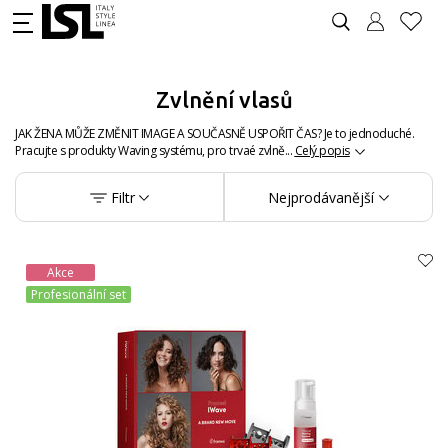
Zvlnění vlasů
JAK ŽENA MŮŽE ZMĚNIT IMAGE A SOUČASNĚ USPOŘIT ČAS? Je to jednoduché.
Pracujte s produkty Waving systému, pro trvaé zvlně...
Celý popis
Filtr
Nejprodávanější
Akce
Profesionální set