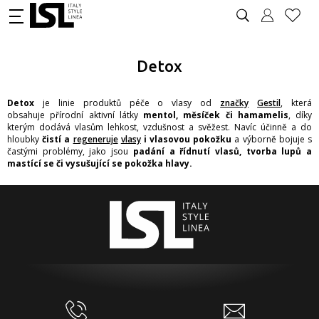
Detox
Detox
je linie produktů péče o vlasy od
značky
Gestil
, která
obsahuje přírodní aktivní látky
mentol, měsíček či hamamelis
, díky
kterým dodává vlasům lehkost, vzdušnost a svěžest. Navíc účinně a do
hloubky
čistí a
regeneruje
vlasy
i vlasovou pokožku
a výborně bojuje s
častými problémy, jako jsou
padání a řídnutí vlasů, tvorba lupů a
mastící se či vysušující se pokožka hlavy.