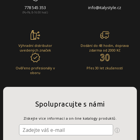
778 545 353
info@italystyle.cz
(Po-Pá, 8-16:00 hod.)
Výhradní distributor
Dodání do 48 hodin, doprava
uvedených značek
zdarma od 2000 Kč
Ověřeno profesionály v
Přes 30 let zkušeností
oboru
Spolupracujte s námi
Získejte více informací a on-line katalogy produktů.