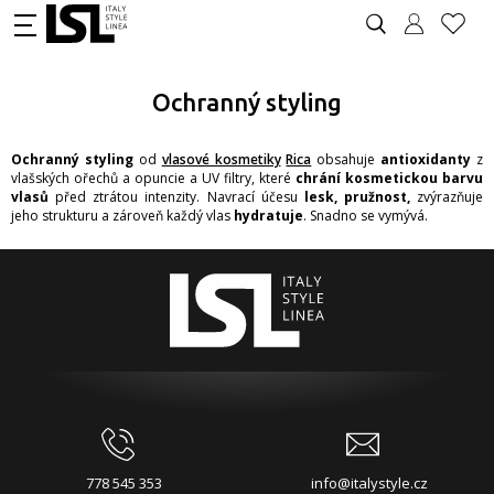
Ochranný styling
Ochranný styling
od
vlasové kosmetiky
Rica
obsahuje
antioxidanty
z
vlašských ořechů a opuncie a UV filtry, které
chrání kosmetickou barvu
vlasů
před ztrátou intenzity. Navrací účesu
lesk, pružnost,
zvýrazňuje
jeho strukturu a zároveň každý vlas
hydratuje
. Snadno se vymývá.
778 545 353
info@italystyle.cz