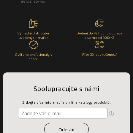
(Po-Pá, 8-16:00 hod.)
Výhradní distributor
Dodání do 48 hodin, doprava
uvedených značek
zdarma od 2000 Kč
Ověřeno profesionály v
Přes 30 let zkušeností
oboru
Spolupracujte s námi
Získejte více informací a on-line katalogy produktů.