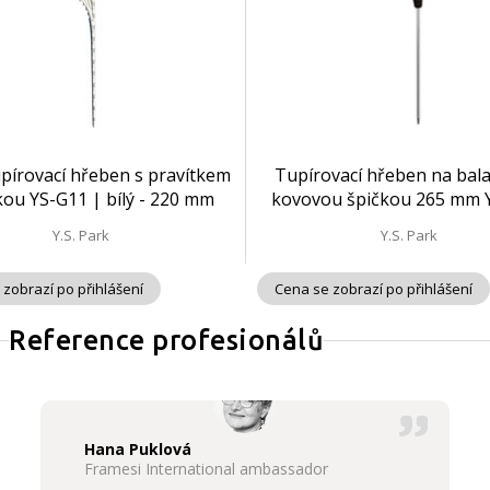
pírovací hřeben s pravítkem
Tupírovací hřeben na bal
kou YS-G11 | bílý - 220 mm
kovovou špičkou 265 mm 
125/1 | černý
Y.S. Park
Y.S. Park
 zobrazí po přihlášení
Cena se zobrazí po přihlášení
Reference profesionálů
Hana Puklová
Framesi International ambassador