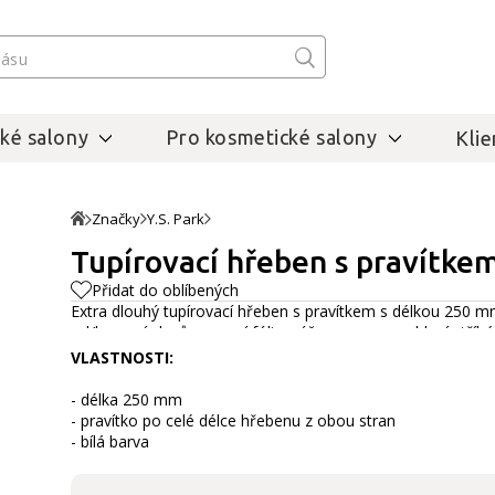
ké salony
Pro kosmetické salony
Klie
Značky
Y.S. Park
Tupírovací hřeben s pravítke
Přidat do oblíbených
Extra dlouhý tupírovací hřeben s pravítkem s délkou 250 
od/barvení vlasů pomocí fólie, výčesy a pro urychlení stříhá
VLASTNOSTI:
- délka 250 mm
- pravítko po celé délce hřebenu z obou stran
- bílá barva