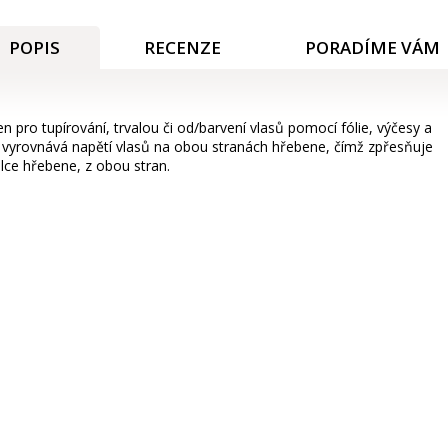
POPIS
RECENZE
PORADÍME VÁM
n pro tupírování, trvalou či od/barvení vlasů pomocí fólie, výčesy a
 vyrovnává napětí vlasů na obou stranách hřebene, čímž zpřesňuje
élce hřebene, z obou stran.