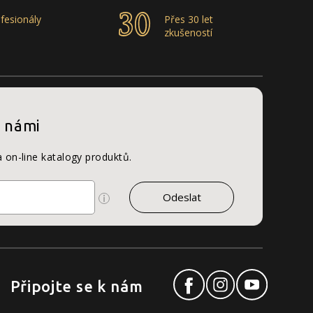
fesionály
Přes 30 let
zkušeností
s námi
a on-line katalogy produktů.
Připojte se k nám