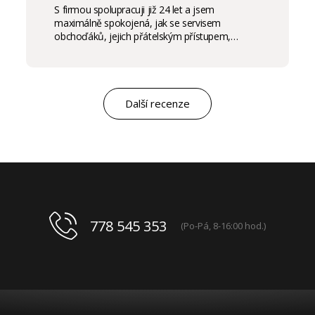
S firmou spolupracuji již 24 let a jsem
maximálně spokojená, jak se servisem
obchoďáků, jejich přátelským přístupem,
komunikací a ochotou vycházet vstříc
potřebám salon, tak samozřejmě i s vysokou
kvalitou výrobků, výborným obchodním a
marketingovým servisem. Pro mě je to po těch
letech „druhá rodina“. Myslím, že ty roky
Další recenze
spolupráce mluví za vše.
778 545 353
(Po-Pá, 8-16:00 hod.)