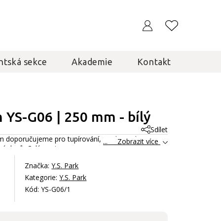
ntská sekce
Akademie
Kontakt
m YS-G06 | 250 mm - bílý
Sdílet
mm doporučujeme pro tupírování, trvalou nebo
... Zobrazit více
ní vlasů.
Celý popis
Značka:
Y.S. Park
Kategorie:
Y.S. Park
Kód: YS-G06/1