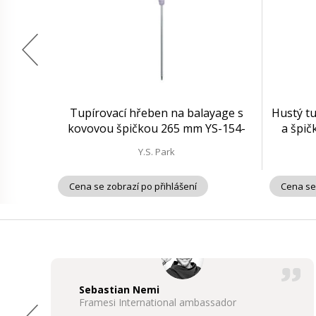
Tupírovací hřeben na balayage s
Hustý tu
kovovou špičkou 265 mm YS-154-
a špič
125 | světle fialový
Y.S. Park
Cena se zobrazí po přihlášení
Cena se
Sebastian Nemi
Framesi International ambassador