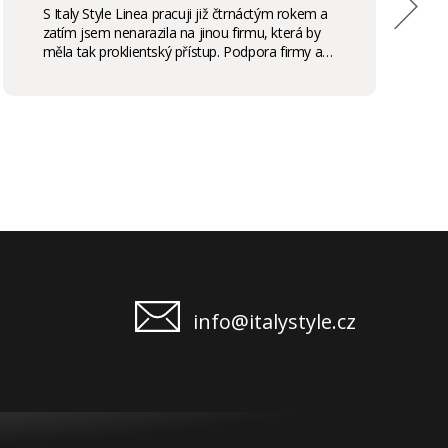
S Italy Style Linea pracuji již čtrnáctým rokem a
zatím jsem nenarazila na jinou firmu, která by
měla tak proklientský přístup. Podpora firmy a
kvalita produktů je samozřejmostí, odměny,
stáže, školení příjemným bonusem. Vřele
doporučuji.
info@italystyle.cz