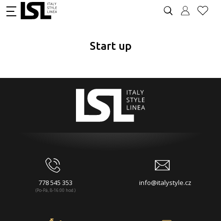
Start up
778 545 353
info@italystyle.cz
(Po-Pá, 8-16:00 hod.)