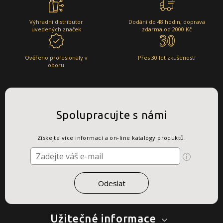
Výhradní distributor
Dodání do 48 hodin, doprava
uvedených značek
zdarma od 2000 Kč
Ověřeno profesionály v
Přes 30 let zkušeností
oboru
Spolupracujte s námi
Získejte více informací a on-line katalogy produktů.
Užitečné informace