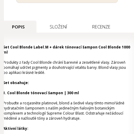
POPIS
SLOŽENÍ
RECENZE
Set Cool Blonde Label.M + dárek tónovací šampon Cool Blonde 1000
ml
Produkty z řady Cool Blonde chrání barevné a zesvětlené vlasy. Zároveň
pomáhají udržet pigmenty a douhotrvající vitalitu barvy. Blond vlasy jsou
po aplikaci krásně lesklé.
Set obsahuje:
1. Cool Blonde tónovací šampon | 300 ml
Probuďte a rozjasněte platinové, blond a šedivé vlasy tímto mimořádně
hydratačním šamponem s naším jedinečným fialovým botanickým
komplexem a technologií Supreme Colour Blast. Odstraňuje nežádoucí
měděné a nažloutlé tóny a zároveň hydratuje.
Aktivní látky: