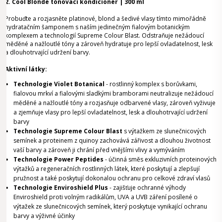
2. Cool Blonde tónovací kondicionér | 300 ml
Probuďte a rozjasněte platinové, blond a šedivé vlasy tímto mimořádně
hydratačním šamponem s naším jedinečným fialovým botanickým
komplexem a technologií Supreme Colour Blast. Odstraňuje nežádoucí
měděné a nažloutlé tóny a zároveň hydratuje pro lepší ovladatelnost, lesk
a dlouhotrvající udržení barvy.
Aktivní látky:
Technologie Violet Botanical
- rostlinný komplex s borůvkami,
fialovou mrkví a fialovými sladkými bramborami neutralizuje nežádoucí
měděné a nažloutlé tóny a rozjasňuje odbarvené vlasy, zároveň vyživuje
a zjemňuje vlasy pro lepší ovladatelnost, lesk a dlouhotrvající udržení
barvy
Technologie Supreme Colour Blast
s výtažkem ze slunečnicových
semínek a proteinem z quinoy zachovává zářivost a dlouhou životnost
vaší barvy a zároveň ji chrání před vnějšími vlivy a vymýváním
Technologie Power Peptides
- účinná směs exkluzivních proteinových
výtažků a regeneračních rostlinných látek, které poskytují a zlepšují
pružnost a také poskytují dokonalou ochranu pro celkové zdraví vlasů
Technologie Enviroshield Plus
- zajišťuje ochranné výhody
Enviroshield proti volným radikálům, UVA a UVB záření posílené o
výtažek ze slunečnicových semínek, který poskytuje vynikající ochranu
barvy a výživné účinky