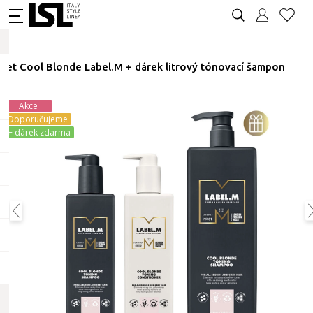
Set Cool Blonde Label.M + dárek litrový tónovací šampon
Akce
Doporučujeme
+ dárek zdarma