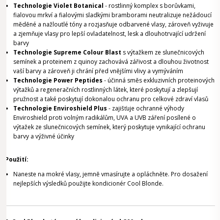
Technologie Violet Botanical
- rostlinný komplex s borůvkami,
fialovou mrkví a fialovými sladkými bramborami neutralizuje nežádoucí
měděné a nažloutlé tóny a rozjasňuje odbarvené vlasy, zároveň vyživuje
a zjemňuje vlasy pro lepší ovladatelnost, lesk a dlouhotrvající udržení
barvy
Technologie Supreme Colour Blast
s výtažkem ze slunečnicových
semínek a proteinem z quinoy zachovává zářivost a dlouhou životnost
vaší barvy a zároveň ji chrání před vnějšími vlivy a vymýváním
Technologie Power Peptides
- účinná směs exkluzivních proteinových
výtažků a regeneračních rostlinných látek, které poskytují a zlepšují
pružnost a také poskytují dokonalou ochranu pro celkové zdraví vlasů
Technologie Enviroshield Plus
- zajišťuje ochranné výhody
Enviroshield proti volným radikálům, UVA a UVB záření posílené o
výtažek ze slunečnicových semínek, který poskytuje vynikající ochranu
barvy a výživné účinky
Použití:
Naneste na mokré vlasy, jemně vmasírujte a opláchněte. Pro dosažení
nejlepších výsledků použijte kondicionér Cool Blonde.