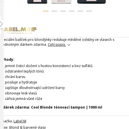
Speciální balíček pro blondýnky redukuje měděné odstíny ve vlasech s
hodnotným dárkem zdarma.
Celý popis
Výhody:
jemné čisticí složení s hustou konzistencí a bez sulfátů
odstranění teplých tónů
chrání barvu
posiluje a hydratuje
zajišťuje dlouhotrvající udržení barvy
obnovuje lesk vlasů
zářivá jemná vůně růže
+ dárek zdarma: Cool Blonde tónovací šampon | 1000 ml
Značka:
Label.M
Linie:
Blond & barvené vlasy