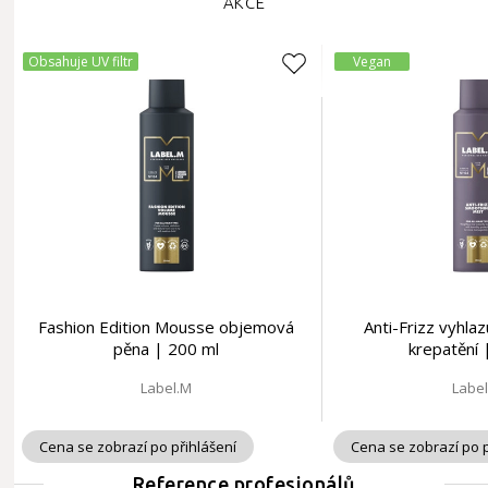
AKCE
Obsahuje UV filtr
Vegan
Fashion Edition Mousse objemová
Anti-Frizz vyhlaz
pěna | 200 ml
krepatění 
Label.M
Labe
Cena se zobrazí po přihlášení
Cena se zobrazí po p
Reference profesionálů