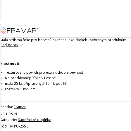
Malá stříbrná folie pro barvení je určena jako dárkek k vybraným produktům.
Celý popis
Vlastnosti:
Texturovaný povrch pro extra úchop a pevnost
Nejprodávanější fólie v Evropě
malá 25 ks připravených folií k použití
rozměry 13x21 cm
Značka:
Framar
Linie:
Fólie
Kategorie:
Kadeřnické doplňky
Kód: FRI PU-25SIL