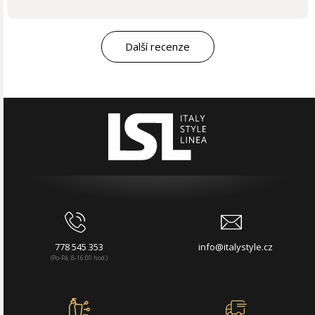
Další recenze
778 545 353
info@italystyle.cz
(Po-Pá, 8-16:00 hod.)