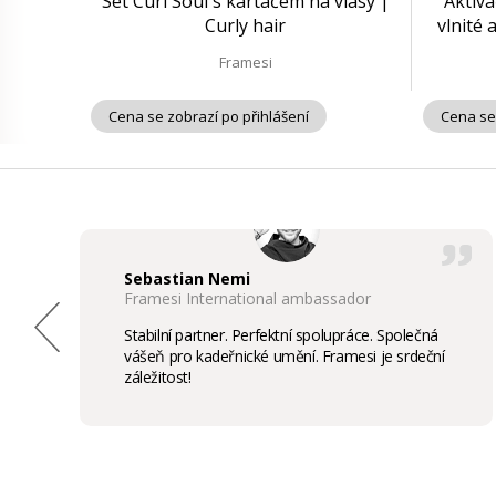
Set Curl Soul s kartáčem na vlasy |
Aktiv
Curly hair
vlnité 
Framesi
Cena se zobrazí po přihlášení
Cena se
Sebastian Nemi
Framesi International ambassador
Stabilní partner. Perfektní spolupráce. Společná
vášeň pro kadeřnické umění. Framesi je srdeční
záležitost!