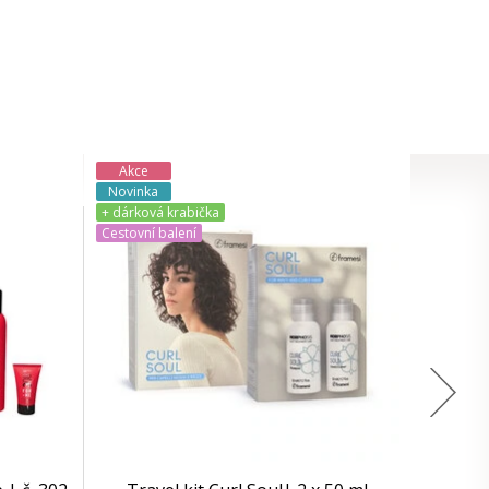
Akce
Novinka
+ dárková krabička
Cestovní balení