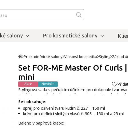
ké salony
Pro kosmetické salony
Klie
Pro kadeřnické salony
Vlasová kosmetika
Styling
Základ ú
Set FOR-ME Master Of Curls | č
mini
Akce
Novinka
Přida
Stylingová sada s pečujícím účinkem pro dokonale tvarovan
Produkty pomáhají zvýraznit přirozenou strukturu kudrn, d
úpravu i mezi jednotlivými mytími.
Celý popis
Set obsahuje
:
sprej pro oživení tvaru kudrn č. 227 | 150 ml
krém pro definici vlnitých vlasů č. 308 | 150 ml a 25 ml
Baleno v papírové krabici.