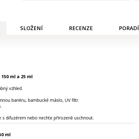
SLOŽENÍ
RECENZE
PORAD
 150 ml a 25 ml
ábný vzhled.
nnou bariéru, bambucké máslo, UV filtr.
.
e s difuzérem nebo nechte přirozeně uschnout.
50 ml