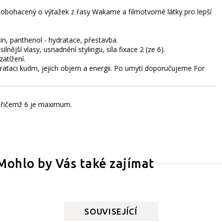
 obohacený o výtažek z řasy Wakame a filmotvorné látky pro lepší
in, panthenol - hydratace, přestavba.
ější vlasy, usnadnění stylingu, síla fixace 2 (ze 6).
atížení.
rataci kudrn, jejich objem a energii. Po umytí doporučujeme For
, přičemž 6 je maximum.
Mohlo by Vás také zajímat
SOUVISEJÍCÍ