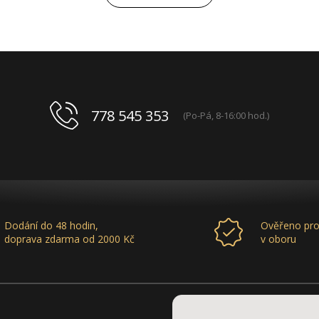
spolupráce mluví za vše.
778 545 353
(Po-Pá, 8-16:00 hod.)
Dodání do 48 hodin,
Ověřeno pro
doprava zdarma od 2000 Kč
v oboru