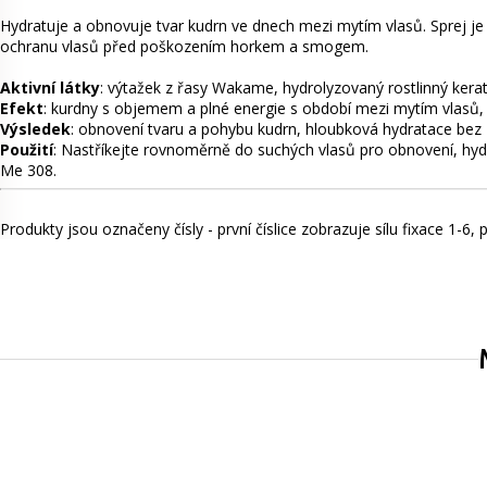
Hydratuje a obnovuje tvar kudrn ve dnech mezi mytím vlasů. Sprej je
ochranu vlasů před poškozením horkem a smogem.
Aktivní látky
:
výtažek z řasy Wakame, hydrolyzovaný rostlinný kerat
Efekt
:
kurdny s objemem a plné energie s období mezi mytím vlasů, siln
Výsledek
:
obnovení tvaru a pohybu kudrn, hloubková hydratace bez z
Použití
: Nastříkejte rovnoměrně do suchých vlasů pro obnovení, hyd
Me 308.
Produkty jsou označeny čísly - první číslice zobrazuje sílu fixace 1-6