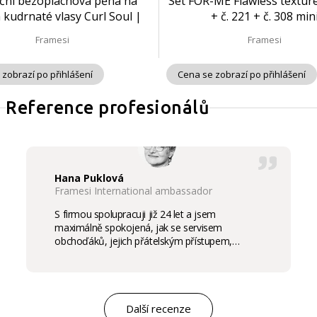
ační bezoplachová pěna na
Set FOR-ME Flawless texture
a kudrnaté vlasy Curl Soul |
+ č. 221 + č. 308 min
150 ml
Framesi
Framesi
 zobrazí po přihlášení
Cena se zobrazí po přihlášení
Reference profesionálů
Hana Puklová
Framesi International ambassador
S firmou spolupracuji již 24 let a jsem
maximálně spokojená, jak se servisem
obchoďáků, jejich přátelským přístupem,
komunikací a ochotou vycházet vstříc
potřebám salon, tak samozřejmě i s vysokou
kvalitou výrobků, výborným obchodním a
marketingovým servisem. Pro mě je to po těch
letech „druhá rodina“. Myslím, že ty roky
Další recenze