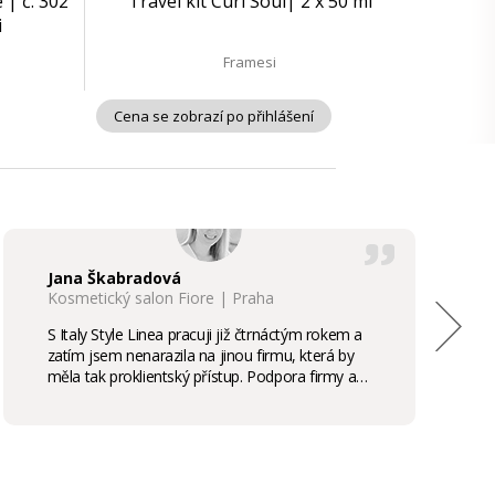
 | č. 302
Travel kit Curl Soul| 2 x 50 ml
i
Framesi
Cena se zobrazí po přihlášení
Jana Škabradová
Kosmetický salon Fiore | Praha
S Italy Style Linea pracuji již čtrnáctým rokem a
zatím jsem nenarazila na jinou firmu, která by
měla tak proklientský přístup. Podpora firmy a
kvalita produktů je samozřejmostí, odměny,
stáže, školení příjemným bonusem. Vřele
doporučuji.