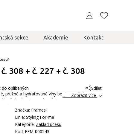
ntská sekce
Akademie
Kontakt
česu
. 308 + č. 227 + č. 308
t do oblíbených
Sdílet
é, pružné a hydratované vlny bez krepatění.
... Zobrazit více
odávají vlasům jemnost a objem a usnadňují jejich
Značka:
Framesi
Linie:
Styling For-me
Kategorie:
Základ účesu
Kód: FFM K00543