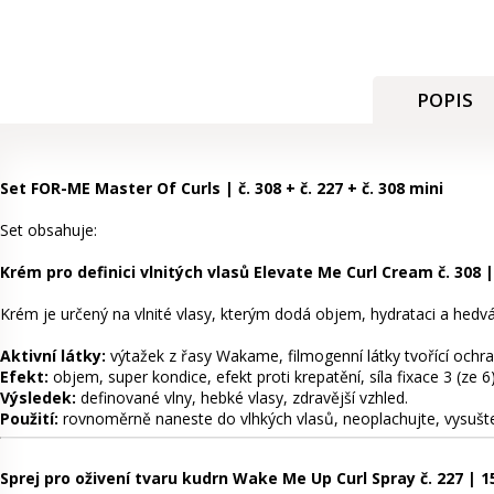
POPIS
Set FOR-ME Master Of Curls | č. 308 + č. 227 + č. 308 mini
Set obsahuje:
Krém pro definici vlnitých vlasů Elevate Me Curl Cream č. 308 |
Krém je určený na vlnité vlasy, kterým dodá objem, hydrataci a hedv
Aktivní látky:
výtažek z řasy Wakame, filmogenní látky tvořící ochra
Efekt:
objem, super kondice, efekt proti krepatění, síla fixace 3 (ze 6)
Výsledek:
definované vlny, hebké vlasy, zdravější vzhled.
Použití:
rovnoměrně naneste do vlhkých vlasů, neoplachujte, vysušt
Sprej pro oživení tvaru kudrn Wake Me Up Curl Spray č. 227 | 1