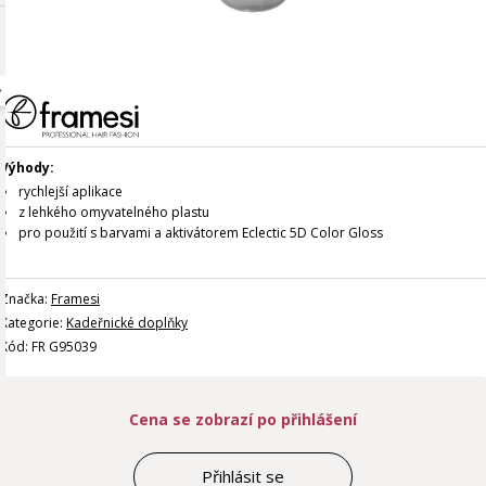
Výhody:
rychlejší aplikace
z lehkého omyvatelného plastu
pro použití s
barvami a aktivátorem Eclectic 5D Color Gloss
Značka:
Framesi
Kategorie:
Kadeřnické doplňky
Kód: FR G95039
Cena se zobrazí po přihlášení
Přihlásit se