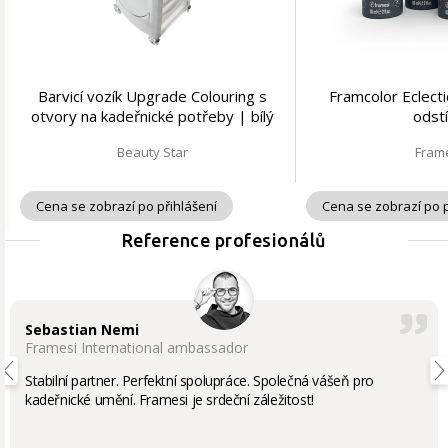
Barvicí vozík Upgrade Colouring s
Framcolor Eclect
otvory na kadeřnické potřeby | bílý
odst
nebo černý
Beauty Star
Fram
Cena se zobrazí po přihlášení
Cena se zobrazí po p
Reference profesionálů
Sebastian Nemi
Framesi International ambassador
Stabilní partner. Perfektní spolupráce. Společná vášeň pro
kadeřnické umění. Framesi je srdeční záležitost!