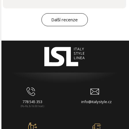
Další recenze
778 545 353
info@italystyle.cz
(Po-Pá, 8-16:00 hod.)