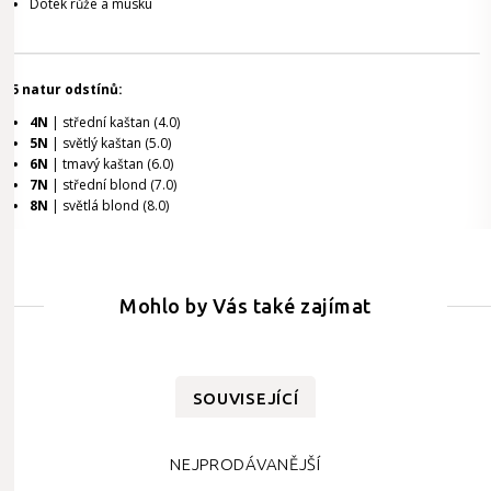
Dotek růže a musku
5 natur odstínů:
4N
| střední kaštan (4.0)
5N
| světlý kaštan (5.0)
6N
| tmavý kaštan (6.0)
7N
| střední blond (7.0)
8N
| světlá blond (8.0)
Mohlo by Vás také zajímat
SOUVISEJÍCÍ
NEJPRODÁVANĚJŠÍ