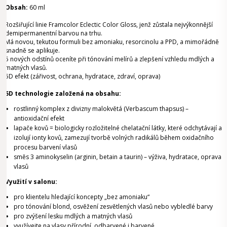
Obsah:
60 ml
Rozšiřující linie Framcolor Eclectic Color Gloss, jenž zůstala nejvýkonnější
demipermanentní barvou na trhu.
Má novou, tekutou formuli bez amoniaku, resorcinolu a PPD, a mimořádně
snadně se aplikuje.
5 nových odstínů oceníte při tónování melírů a zlepšení vzhledu mdlých a
matných vlasů.
5D efekt (zářivost, ochrana, hydratace, zdraví, oprava)
5D technologie založená na obsahu:
rostlinný komplex z divizny malokvětá (Verbascum thapsus) –
antioxidační efekt
lapače kovů = biologicky rozložitelné chelatační látky, které odchytávají a
izolují ionty kovů, zamezují tvorbě volných radikálů během oxidačního
procesu barvení vlasů
směs 3 aminokyselin (arginin, betain a taurin) – výživa, hydratace, oprava
vlasů
Využití v salonu:
pro klientelu hledající koncepty „bez amoniaku“
pro tónování blond, osvěžení zesvětlených vlasů nebo vybledlé barvy
pro zvýšení lesku mdlých a matných vlasů
využívejte na vlasy přírodní, odbarvené i barvené