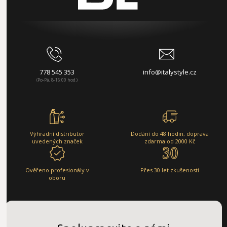
778 545 353
info@italystyle.cz
(Po-Pá, 8-16:00 hod.)
Výhradní distributor
Dodání do 48 hodin, doprava
uvedených značek
zdarma od 2000 Kč
Ověřeno profesionály v
Přes 30 let zkušeností
oboru