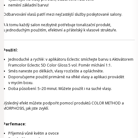
nemění základní barvu!
Odbarvování vlasů patří mezi nejčastější služby poskytované salony.
A k tomu každý salon nezbytně potřebuje tonalizační produkt,
s jednoduchým použitím, efektivní a přátelský k vlasové struktuře.
Použití:
Jednoduché a rychlé: v aplikátoru Eclectic smíchejte barvu s Aktivátorem
Framcolor Eclectic 5D Color Gloss 5 vol. Poměr míchání 1:1.
Směs naneste po délkách, vlasy rozčešte a opláchněte.
Doporučujeme použití primárně na vlhké vlasy a aplikaci provádět
v mycím boxu.
Doba působení: 5–20 minut. Můžete použít i na suché vlasy.
Výsledný efekt můžete podpořit pomocí produktů COLOR METHOD a
MORPHOSIS, jak jste zvyklí.
Parfemace:
Příjemná vůně květin a ovoce