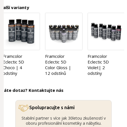
Další varianty
Framcolor
Framcolor
Framcolor
Eclectic 5D
Eclectic 5D
Eclectic 5D
Choco | 4
Color Gloss |
Violet| 2
odstíny
12 odstínů
odstíny
Máte dotaz? Kontaktujte nás
Spolupracujte s námi
Stabilní partner s více jak 30letou zkušeností v
oboru profesionální kosmetiky a nábytku.