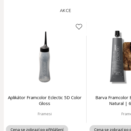
AKCE
Aplikátor Framcolor Eclectic 5D Color
Barva Framcolor E
Gloss
Natural | 
Framesi
Fram
Cena se zobrazí po přihlášení
Cena se zobrazí po p