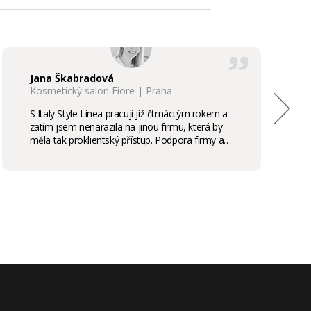
Jana Škabradová
Kosmetický salon Fiore | Praha
S Italy Style Linea pracuji již čtrnáctým rokem a
zatím jsem nenarazila na jinou firmu, která by
měla tak proklientský přístup. Podpora firmy a
kvalita produktů je samozřejmostí, odměny,
stáže, školení příjemným bonusem. Vřele
doporučuji.