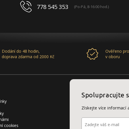
778 545 353
(Po-Pá, 8-16:00 hod.)
Dodání do 48 hodin,
Ověřeno pro
doprava zdarma od 2000 Kč
v oboru
Spolupracujte 
ínky
Získejte více informací 
ky
 námi
ní cookies