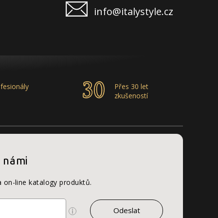
info@italystyle.cz
fesionály
Přes 30 let
zkušeností
s námi
a on-line katalogy produktů.