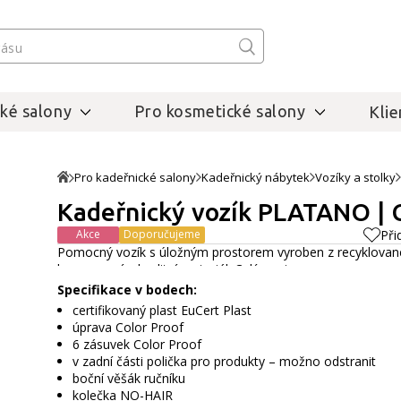
ké salony
Pro kosmetické salony
Klie
Pro kadeřnické salony
Kadeřnický nábytek
Vozíky a stolky
Kadeřnický vozík PLATANO | C
Akce
Doporučujeme
Při
Pomocný vozík s úložným prostorem vyroben z recyklovan
homogenní a kvalitní materiál.
Celý popis
Specifikace v bodech:
certifikovaný plast EuCert Plast
úprava Color Proof
6 zásuvek Color Proof
v zadní části polička pro produkty – možno odstranit
boční věšák ručníku
kolečka NO-HAIR