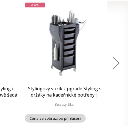
Akce
ling i
Stylingový vozík Upgrade Styling s
avě šedá
držáky na kadeřnické potřeby |
černý
Beauty Star
Cena se zobrazí po přihlášení