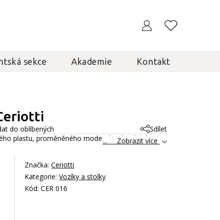
ntská sekce
Akademie
Kontakt
eriotti
dat do oblíbených
Sdílet
ého plastu, proměněného moderní technologií v
... Zobrazit více
Značka:
Ceriotti
Kategorie:
Vozíky a stolky
Kód: CER 016