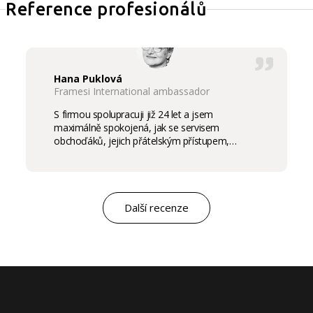
Reference profesionálů
Hana Puklová
Framesi International ambassador
S firmou spolupracuji již 24 let a jsem
maximálně spokojená, jak se servisem
obchoďáků, jejich přátelským přístupem,
komunikací a ochotou vycházet vstříc
potřebám salon, tak samozřejmě i s vysokou
kvalitou výrobků, výborným obchodním a
marketingovým servisem. Pro mě je to po těch
letech „druhá rodina“. Myslím, že ty roky
Další recenze
spolupráce mluví za vše.