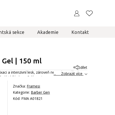
ntská sekce
Akademie
Kontakt
 Gel | 150 ml
Sdílet
xaci a intenzivní lesk, zároveň neutralizuje žluté
... Zobrazit více
edé i bílé vlasy.
Celý popis
Značka:
Framesi
Kategorie:
Barber Gen
Kód: FMA A01821