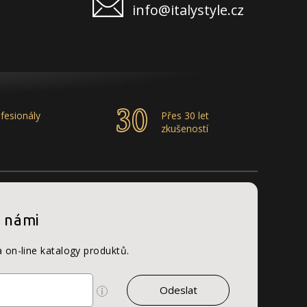
info@italystyle.cz
fesionály
Přes 30 let
zkušeností
s námi
a on-line katalogy produktů.