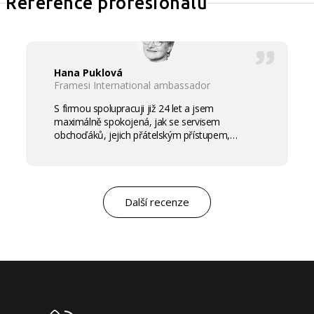
Reference profesionálů
Hana Puklová
Framesi International ambassador
S firmou spolupracuji již 24 let a jsem
maximálně spokojená, jak se servisem
obchoďáků, jejich přátelským přístupem,
komunikací a ochotou vycházet vstříc
potřebám salon, tak samozřejmě i s vysokou
kvalitou výrobků, výborným obchodním a
marketingovým servisem. Pro mě je to po těch
letech „druhá rodina“. Myslím, že ty roky
Další recenze
spolupráce mluví za vše.