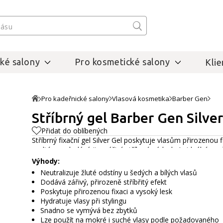
ké salony
Pro kosmetické salony
Klie
Pro kadeřnické salony
Vlasová kosmetika
Barber Gen
Stříbrný gel Barber Gen Silver
Přidat do oblíbených
Stříbrný fixační gel Silver Gel poskytuje vlasům přirozenou fi
podtóny a dodává jim zářivý stříbrný nádech. Je ideální pro š
Výhody:
Neutralizuje žluté odstíny u šedých a bílých vlasů
Dodává zářivý, přirozeně stříbřitý efekt
Poskytuje přirozenou fixaci a vysoký lesk
Hydratuje vlasy při stylingu
Snadno se vymývá bez zbytků
Lze použít na mokré i suché vlasy podle požadovaného