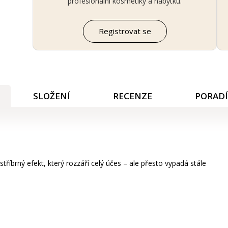
profesionální kosmetiky a nábytku.
Registrovat se
SLOŽENÍ
RECENZE
PORAD
tříbrný efekt, který rozzáří celý účes – ale přesto vypadá stále