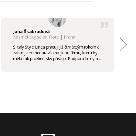
Jana Škabradová
Kosmetický salon Fiore | Praha
S Italy Style Linea pracuji již čtrnáctým rokem a
zatím jsem nenarazila na jinou firmu, která by
měla tak proklientský přístup. Podpora firmy a
kvalita produktů je samozřejmostí, odměny,
stáže, školení příjemným bonusem. Vřele
doporučuji.