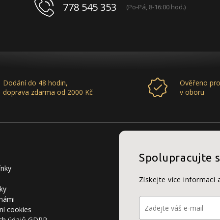
778 545 353
(Po-Pá, 8-16:00 hod.)
Dodání do 48 hodin,
Ověřeno pro
doprava zdarma od 2000 Kč
v oboru
Spolupracujte 
ínky
Získejte více informací 
ky
 námi
ní cookies
ch údajů GDPR