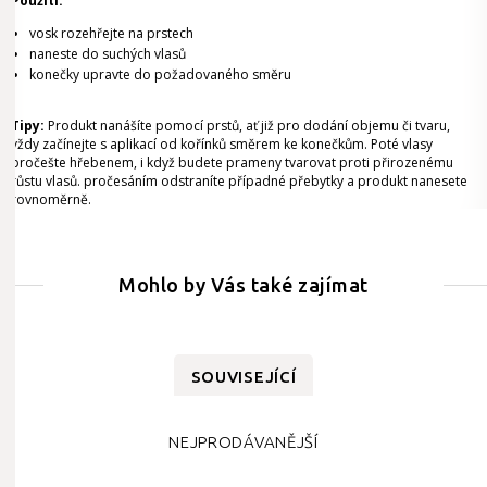
Použití:
vosk rozehřejte na prstech
naneste do suchých vlasů
konečky upravte do požadovaného směru
Tipy:
Produkt nanášíte pomocí prstů, ať již pro dodání objemu či tvaru,
vždy začínejte s aplikací od kořínků směrem ke konečkům. Poté vlasy
pročešte hřebenem, i když budete prameny tvarovat proti přirozenému
růstu vlasů. pročesáním odstraníte případné přebytky a produkt nanesete
rovnoměrně.
Mohlo by Vás také zajímat
SOUVISEJÍCÍ
NEJPRODÁVANĚJŠÍ