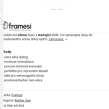
Pomáda má
silnou
fixaci a
matující
efekt. S ní vytvarujete vlasy do
požadovaného účesu, který vydrží.
Celý popis
Výhody:
extra silná styling
možnost remodelace
precizní možnost tvarování
perfektní pro zvýraznění detailů
také pro extravagantní účesy
premiová Barber Gen edice
Značka:
Framesi
Kategorie:
Barber Gen
Kód: FMA A01818