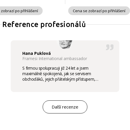
 zobrazí po přihlášení
Cena se zobrazí po přihlášení
Reference profesionálů
Hana Puklová
Framesi International ambassador
S firmou spolupracuji již 24 let a jsem
maximálně spokojená, jak se servisem
obchoďáků, jejich přátelským přístupem,
komunikací a ochotou vycházet vstříc
potřebám salon, tak samozřejmě i s vysokou
kvalitou výrobků, výborným obchodním a
marketingovým servisem. Pro mě je to po těch
letech „druhá rodina“. Myslím, že ty roky
Další recenze
spolupráce mluví za vše.