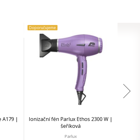
Doporučujeme
e A179 |
Ionizační fén Parlux Ethos 2300 W |
šeříková
Parlux