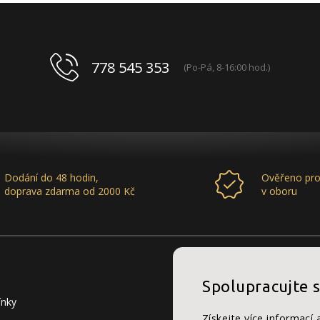
778 545 353
(Po-Pá, 8-16:00 hod.)
Dodání do 48 hodin,
Ověřeno pro
doprava zdarma od 2000 Kč
v oboru
Spolupracujte 
ínky
Získejte více informací 