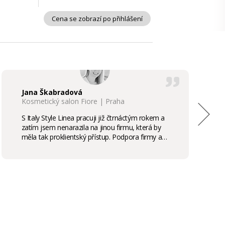
Cena se zobrazí po přihlášení
Jana Škabradová
Kosmetický salon Fiore | Praha
S Italy Style Linea pracuji již čtrnáctým rokem a
zatím jsem nenarazila na jinou firmu, která by
měla tak proklientský přístup. Podpora firmy a
kvalita produktů je samozřejmostí, odměny,
stáže, školení příjemným bonusem. Vřele
doporučuji.