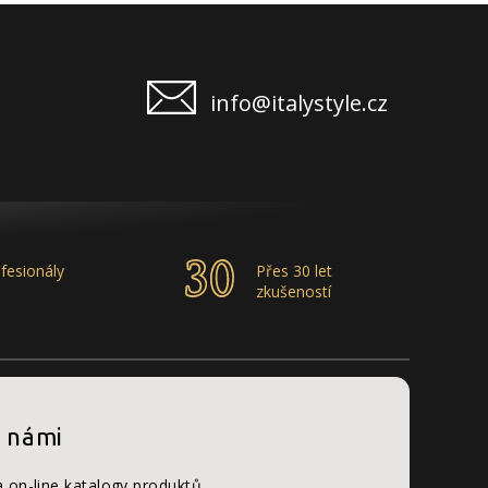
info@italystyle.cz
fesionály
Přes 30 let
zkušeností
s námi
a on-line katalogy produktů.