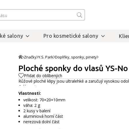
ké salony
Pro kosmetické salony
Klie
Značky
Y.S. Park
Doplňky, sponky, pinety
Ploché sponky do vlasů YS-No 
Přidat do oblíbených
Růžové ploché klipy jsou ultralehké a zaručují vysokou odo
Celý popis
Vlastnosti:
velikost: 70×20×10mm
váha: 2 g
2 kusy v balení
aluminiová horní část
nerezová dolní část