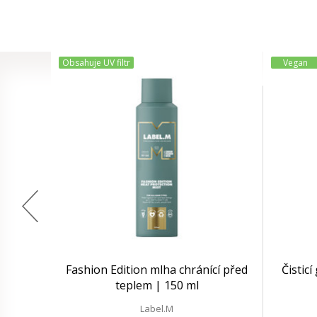
Obsahuje UV filtr
Vegan
Fashion Edition mlha chránící před
Čisticí
teplem | 150 ml
Label.M