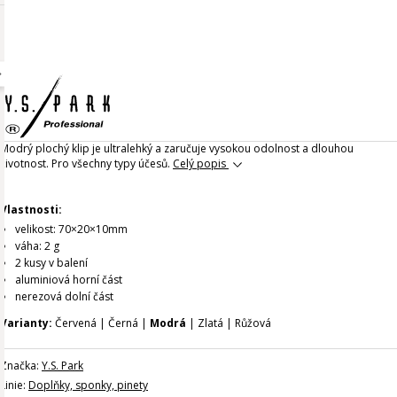
Modrý plochý klip je ultralehký a zaručuje vysokou odolnost a dlouhou
životnost. Pro všechny typy účesů.
Celý popis
Vlastnosti:
velikost: 70×20×10mm
váha: 2 g
2 kusy v balení
aluminiová horní část
nerezová dolní část
Varianty:
Červená | Černá |
Modrá
| Zlatá | Růžová
Značka:
Y.S. Park
Linie:
Doplňky, sponky, pinety