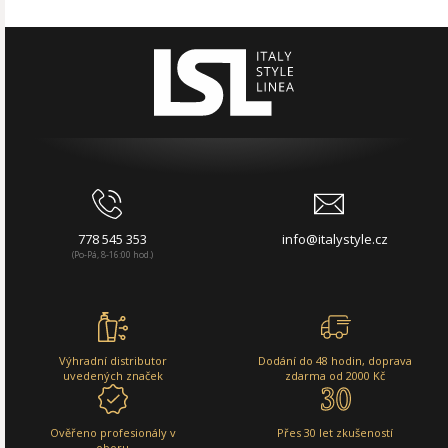
778 545 353
info@italystyle.cz
(Po-Pá, 8-16:00 hod.)
Výhradní distributor
Dodání do 48 hodin, doprava
uvedených značek
zdarma od 2000 Kč
Ověřeno profesionály v
Přes 30 let zkušeností
oboru