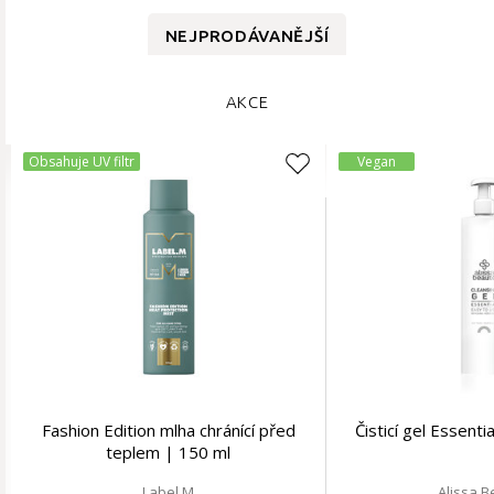
NEJPRODÁVANĚJŠÍ
AKCE
Obsahuje UV filtr
Vegan
Fashion Edition mlha chránící před
Čisticí gel Essent
teplem | 150 ml
Label.M
Alissa 