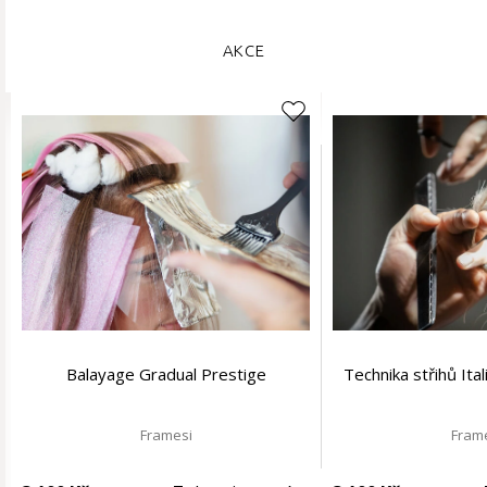
AKCE
Balayage Gradual Prestige
Technika střihů Ita
Framesi
Fram