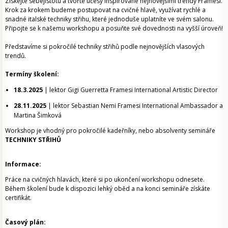
Získejte sebejistotu a tvořte účesy inspirované nejnovějšími trendy Framesi.
Krok za krokem budeme postupovat na cvičné hlavě, využívat rychlé a
snadné italské techniky střihu, které jednoduše uplatníte ve svém salonu.
Připojte se k našemu workshopu a posuňte své dovednosti na vyšší úroveň!
Představíme si pokročilé techniky střihů podle nejnovějších vlasových
trendů.
Termíny školení:
18.3.2025
| lektor Gigi Guerretta Framesi International Artistic Director
28.11.2025
| lektor Sebastian Nemi Framesi International Ambassador a
Martina Šimková
Workshop je vhodný pro pokročilé kadeřníky, nebo absolventy semináře
TECHNIKY STŘIHŮ
Informace:
Práce na cvičných hlavách, které si po ukončení workshopu odnesete.
Během školení bude k dispozici lehký oběd a na konci semináře získáte
certifikát.
Časový plán: