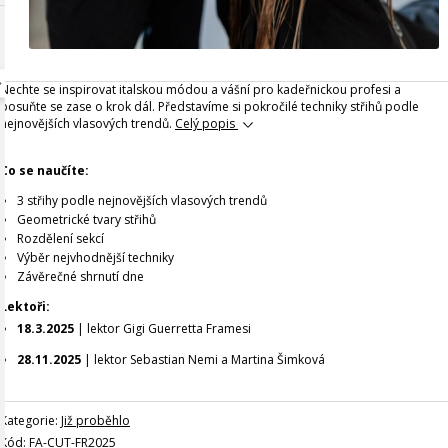
Nechte se inspirovat italskou módou a vášní pro kadeřnickou profesi a
posuňte se zase o krok dál. Představíme si pokročilé techniky střihů podle
nejnovějších vlasových trendů.
Celý popis
Co se naučíte:
3 střihy podle nejnovějších vlasových trendů
Geometrické tvary střihů
Rozdělení sekcí
Výběr nejvhodnější techniky
Závěrečné shrnutí dne
Lektoři:
18.3.2025
| lektor Gigi Guerretta Framesi
28.11.2025
| lektor Sebastian Nemi a Martina Šimková
Kategorie:
Již proběhlo
Kód: FA-CUT-FR2025