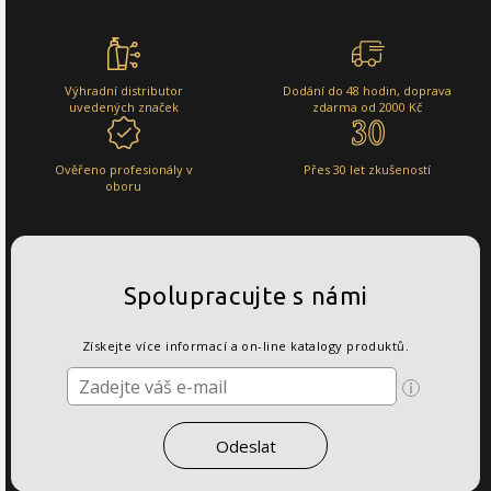
Výhradní distributor
Dodání do 48 hodin, doprava
uvedených značek
zdarma od 2000 Kč
Ověřeno profesionály v
Přes 30 let zkušeností
oboru
Spolupracujte s námi
Získejte více informací a on-line katalogy produktů.