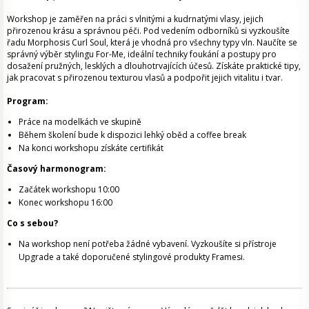
Workshop je zaměřen na práci s vlnitými a kudrnatými vlasy, jejich
přirozenou krásu a správnou péči. Pod vedením odborníků si vyzkoušíte
řadu Morphosis Curl Soul, která je vhodná pro všechny typy vln. Naučíte se
správný výběr stylingu For-Me, ideální techniky foukání a postupy pro
dosažení pružných, lesklých a dlouhotrvajících účesů. Získáte praktické tipy,
jak pracovat s přirozenou texturou vlasů a podpořit jejich vitalitu i tvar.
Program:
Práce na modelkách ve skupině
Během školení bude k dispozici lehký oběd a coffee break
Na konci workshopu získáte certifikát
Časový harmonogram:
Začátek workshopu 10:00
Konec workshopu 16:00
Co s sebou?
Na workshop není potřeba žádné vybavení. Vyzkoušíte si přístroje
Upgrade a také doporučené stylingové produkty Framesi.