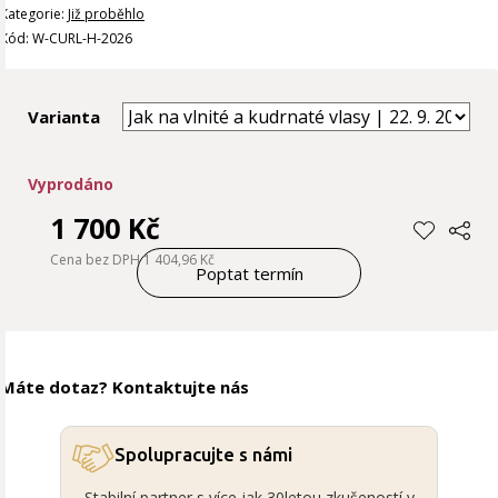
Kategorie:
Již proběhlo
Kód: W-CURL-H-2026
Varianta
Vyprodáno
1 700 Kč
Cena bez DPH 1 404,96 Kč
Poptat termín
Máte dotaz? Kontaktujte nás
Spolupracujte s námi
Stabilní partner s více jak 30letou zkušeností v