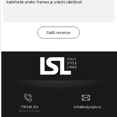
kadeřnické umění. Framesi je srdeční záležitost!
Další recenze
778 545 353
info@italystyle.cz
(Po-Pá, 8-16:00 hod.)