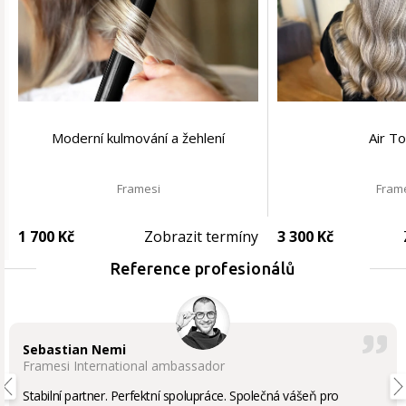
Moderní kulmování a žehlení
Air T
Framesi
Fram
1 700 Kč
Zobrazit termíny
3 300 Kč
Reference profesionálů
Sebastian Nemi
Framesi International ambassador
Stabilní partner. Perfektní spolupráce. Společná vášeň pro