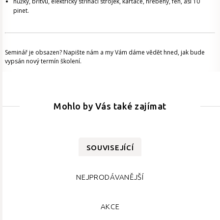
nůžky, břitvu, elektrický střihací strojek, kartáče, hřebeny, fén, asi 10
pinet.
Seminář je obsazen? Napište nám a my Vám dáme vědět hned, jak bude
vypsán nový termín školení.
Mohlo by Vás také zajímat
SOUVISEJÍCÍ
NEJPRODÁVANĚJŠÍ
AKCE