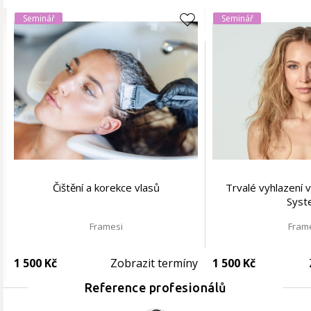
Seminář
Seminář
Čištění a korekce vlasů
Trvalé vyhlazení 
Syst
Framesi
Fram
1 500 Kč
Zobrazit termíny
1 500 Kč
Reference profesionálů