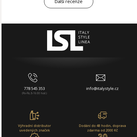
Další recenze
778 545 353
info@italystyle.cz
(Po-Pá, 8-16:00 hod.)
Výhradní distributor
Dodání do 48 hodin, doprava
uvedených značek
zdarma od 2000 Kč