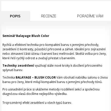
POPIS
RECENZE
PORADÍME VÁM
Seminář Balayage Blush Color
Rychlá a efektivní technika pro kompaktní barvu s jemnými přechody,
zesvětlení či kontrasty, působící přirozeně a zářivě. Ideální pro zvýraznění
nebo ztmavení části účesu i barvení bez melírování. Skvělá volba pro ženy,
které řeší rychlý odrost a zvažují přestat s barvením.
Techniky zesvětlení
využívají stále nové kroky k docílení přirozeného
splynutí barev.
Technika
BALAYAGE – BLUSH COLOR
Vám obohatí nabídku salonu o živou
barvu pro ženy, které milují kompaktní barvu s jemnými přechody tónů.
Pro usnadnění práce si ukážeme metody rozdělení sekcí a společnou
diagnózou vlasů docílíme nejlepšího výsledku.
Trojrozměrný efekt zesvětlení u všech typů barev.