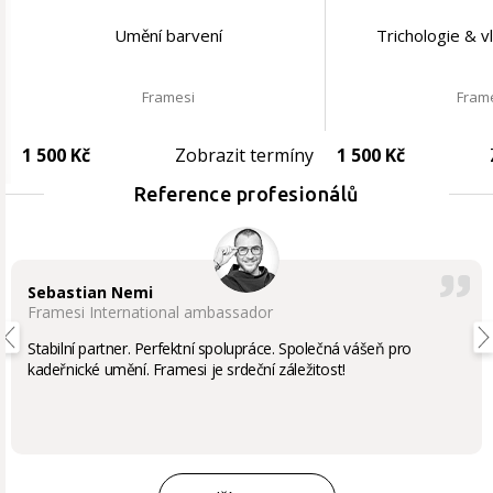
Umění barvení
Trichologie & v
Framesi
Fram
1 500 Kč
Zobrazit termíny
1 500 Kč
Reference profesionálů
Sebastian Nemi
Framesi International ambassador
Stabilní partner. Perfektní spolupráce. Společná vášeň pro
kadeřnické umění. Framesi je srdeční záležitost!