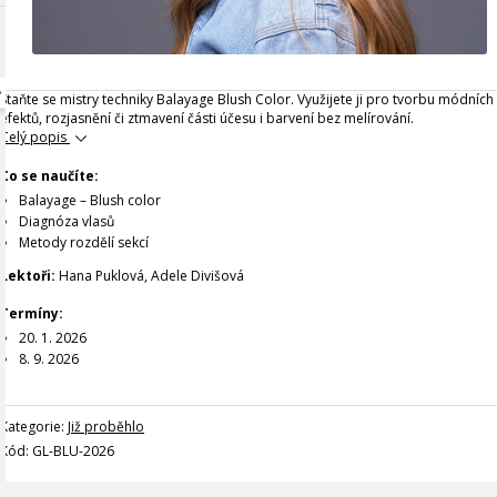
Staňte se mistry techniky Balayage Blush Color. Využijete ji pro tvorbu módních
efektů, rozjasnění či ztmavení části účesu i barvení bez melírování.
Celý popis
Co se naučíte:
Balayage – Blush color
Diagnóza vlasů
Metody rozdělí sekcí
Lektoři:
Hana Puklová, Adele Divišová
Termíny:
20. 1. 2026
8. 9. 2026
Kategorie:
Již proběhlo
Kód: GL-BLU-2026