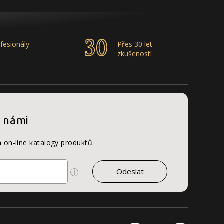
fesionály
Přes 30 let
zkušeností
s námi
a on-line katalogy produktů.