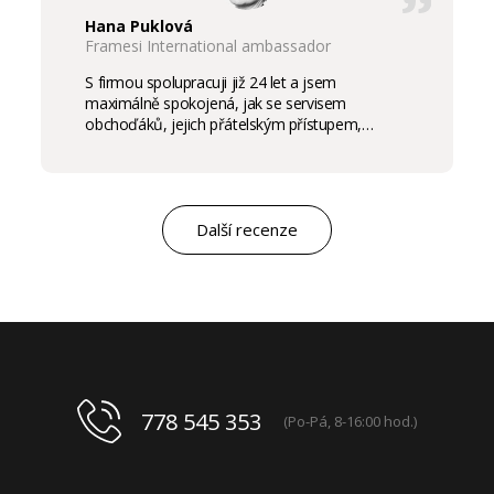
Hana Puklová
Framesi International ambassador
S firmou spolupracuji již 24 let a jsem
maximálně spokojená, jak se servisem
obchoďáků, jejich přátelským přístupem,
komunikací a ochotou vycházet vstříc
potřebám salon, tak samozřejmě i s vysokou
kvalitou výrobků, výborným obchodním a
marketingovým servisem. Pro mě je to po těch
letech „druhá rodina“. Myslím, že ty roky
Další recenze
spolupráce mluví za vše.
778 545 353
(Po-Pá, 8-16:00 hod.)