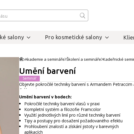
ké salony
Pro kosmetické salony
Klie
Akademie a semináře
Školení a semináře
Kadeřnické semi
Umění barvení
Seminář
Objevte pokročilé techniky barvení s Armandem Petraccim a 
Celý popis
Umění barvení v bodech:
Pokročilé techniky barvení vlasů v praxi
Kompletní systém a filozofie Framcolor
Využití jednotlivých linií pro různé techniky barvení
Tipy a postupy pro dosažení požadovaného efektu
Prohloubení znalostí a získání jistoty v barevných
aplikacích