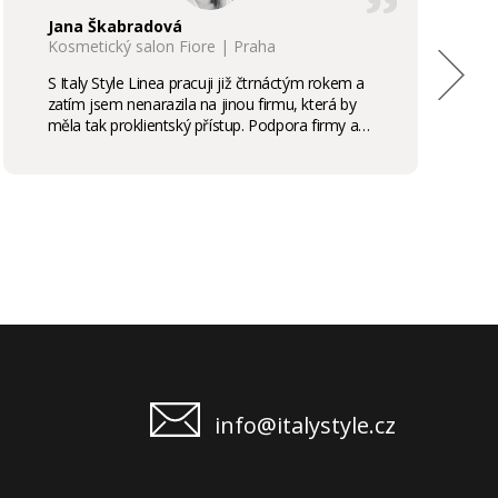
Jana Škabradová
Kosmetický salon Fiore | Praha
S Italy Style Linea pracuji již čtrnáctým rokem a
zatím jsem nenarazila na jinou firmu, která by
měla tak proklientský přístup. Podpora firmy a
kvalita produktů je samozřejmostí, odměny,
stáže, školení příjemným bonusem. Vřele
doporučuji.
info@italystyle.cz