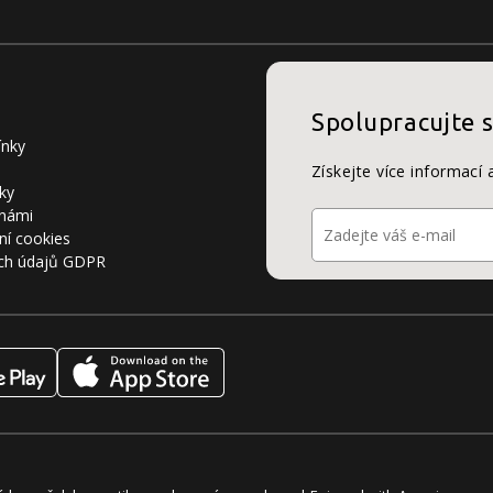
Spolupracujte 
ínky
Získejte více informací 
ky
 námi
ní cookies
ch údajů GDPR