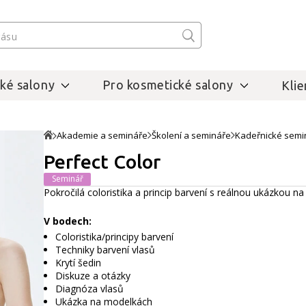
ké salony
Pro kosmetické salony
Klie
Akademie a semináře
Školení a semináře
Kadeřnické semi
Perfect Color
Seminář
Pokročilá coloristika a princip barvení s reálnou ukázkou 
V bodech:
Coloristika/principy barvení
Techniky barvení vlasů
Krytí šedin
Diskuze a otázky
Diagnóza vlasů
Ukázka na modelkách