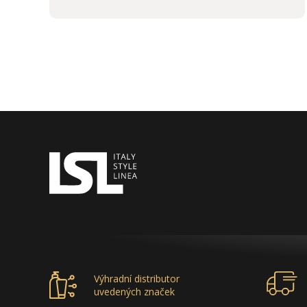
Výhradní distributor
uvedených značek