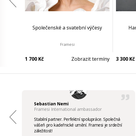
Společenské a svatební výčesy
Har
Framesi
1 700 Kč
Zobrazit termíny
3 300 Kč
Sebastian Nemi
Framesi International ambassador
Stabilní partner. Perfektní spolupráce. Společná
vášeň pro kadeřnické umění. Framesi je srdeční
záležitost!