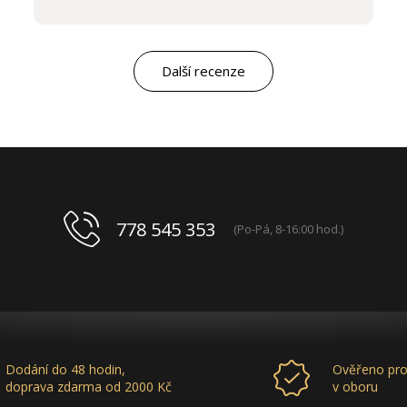
komunikací a ochotou vycházet vstříc
potřebám salon, tak samozřejmě i s vysokou
kvalitou výrobků, výborným obchodním a
marketingovým servisem. Pro mě je to po těch
letech „druhá rodina“. Myslím, že ty roky
Další recenze
spolupráce mluví za vše.
778 545 353
(Po-Pá, 8-16:00 hod.)
Dodání do 48 hodin,
Ověřeno pro
doprava zdarma od 2000 Kč
v oboru