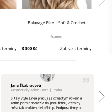
Balayage Elite | Soft & Crochet
Framesi
t termíny
3 300 Kč
Zobrazit termíny
Jana Škabradová
Kosmetický salon Fiore | Praha
S Italy Style Linea pracuji již čtrnáctým rokem a
zatím jsem nenarazila na jinou firmu, která by
měla tak proklientský přístup. Podpora firmy a