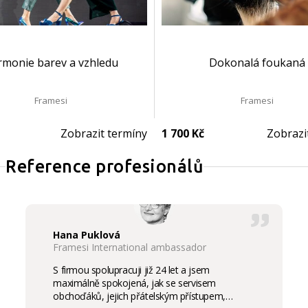
monie barev a vzhledu
Dokonalá foukaná
Framesi
Framesi
Zobrazit termíny
1 700 Kč
Zobrazi
Reference profesionálů
Hana Puklová
Framesi International ambassador
S firmou spolupracuji již 24 let a jsem
maximálně spokojená, jak se servisem
obchoďáků, jejich přátelským přístupem,