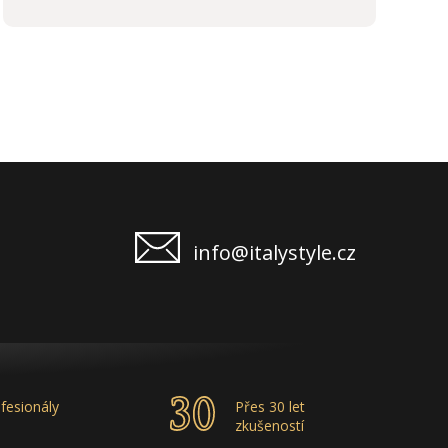
kvalita produktů je samozřejmostí, odměny,
stáže, školení příjemným bonusem. Vřele
doporučuji.
info@italystyle.cz
fesionály
Přes 30 let
zkušeností