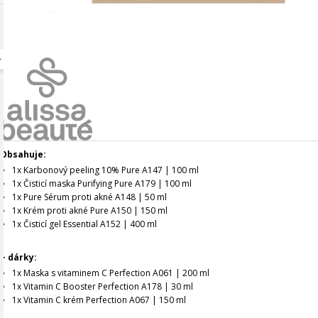
Obsahuje:
1x Karbonový peeling 10% Pure A147 | 100 ml
1x Čisticí maska Purifying Pure A179 | 100 ml
1x Pure Sérum proti akné A148 | 50 ml
1x Krém proti akné Pure A150 | 150 ml
1x Čisticí gel Essential A152 | 400 ml
+ dárky:
1x Maska s vitaminem C Perfection A061 | 200 ml
1x Vitamin C Booster Perfection A178 | 30 ml
1x Vitamin C krém Perfection A067 | 150 ml