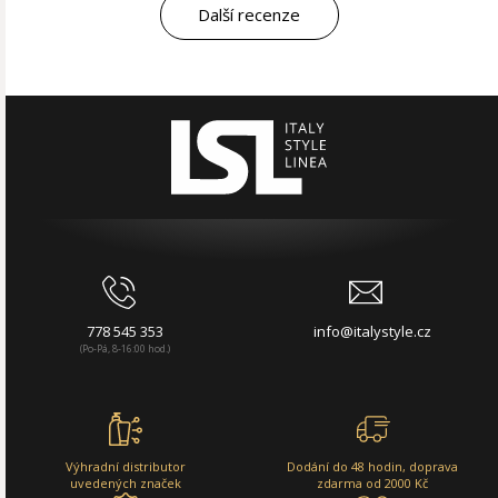
Další recenze
778 545 353
info@italystyle.cz
(Po-Pá, 8-16:00 hod.)
Výhradní distributor
Dodání do 48 hodin, doprava
uvedených značek
zdarma od 2000 Kč