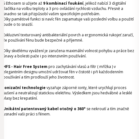
S Ethosem si užijete až
9 kombinací foukání
, jelikož nabízí 3 digitální
tlačítka na volbu teploty a 3 pro ovládání rychlosti vzduchu. Přesně a
snadno se tak přizpůsobí vašim specifickým potřebám.
Díky paměťové funkci si navíc fén zapamatuje vaši poslední volbu a použití
bude o to snazší.
Exkluzivní texturovaný antibakteriální povrch a ergonomická rukojeť zaručí,
že používání fénu bude bezpečné a příjemné.
Díky skvělému vyvážení je zaručena maximální volnost pohybu a práce bez
únavy a bolesti paže i po intenzivním používání.
HFS - Hair Free System
pro zachytávání vlasů a filtr ( mřížka ) v
elegantním designu umožní udržovat fén v čistotě i při každodenním
používání a tím prodlouží jeho životnost.
Ionizační technologie
vyzařuje záporné ionty, které urychlují proces
sušení a neutralizují statickou elektřinu. Výsledkem jsou hedvábné a lesklé
vlasy bez krepatění.
Unikátní patentovaný kabel otočný o 360°
se nekroutí a tím značně
usnadní vaši práci s fénem.