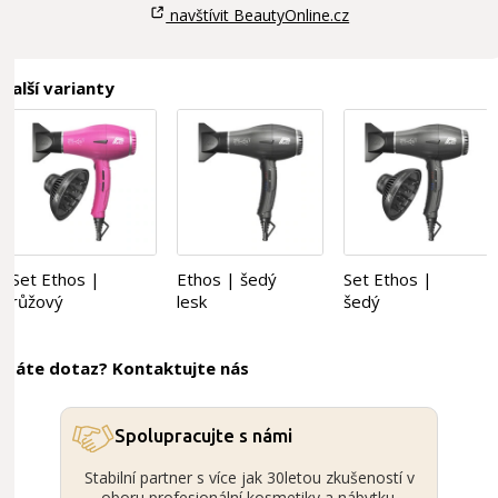
navštívit BeautyOnline.cz
Další varianty
Set Ethos |
Ethos | šedý
Set Ethos |
růžový
lesk
šedý
Máte dotaz? Kontaktujte nás
Spolupracujte s námi
Stabilní partner s více jak 30letou zkušeností v
oboru profesionální kosmetiky a nábytku.