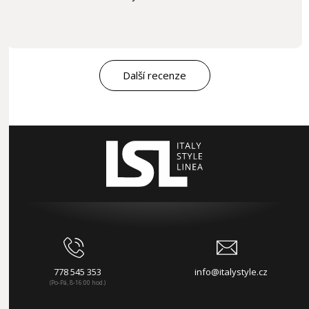
Další recenze
778 545 353
info@italystyle.cz
(Po-Pá, 8-16:00 hod.)