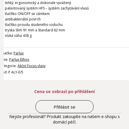
lehký, ergonomický a dokonale vyvážený
patentovaný systém HFS – systém zachytávání vlasů
tlačítko ON/OFF se zámkem
antibakteriální povrch
tlačítko proudu studeného vzduchu
tryska Slim 91 mm a Standard 62 mm
nízká váha 438 g
Značka:
Parlux
Linie:
Parlux Ethos
Kategorie:
Akční Focus vlasy
Kód: P ALY-E/5
Cena se zobrazí po přihlášení
Přihlásit se
Nejste profesionál? Produkt zakoupíte na našem e-shopu s
domácí péčí.