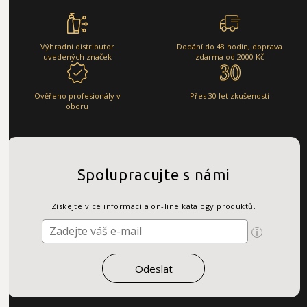
Výhradní distributor
Dodání do 48 hodin, doprava
uvedených značek
zdarma od 2000 Kč
Ověřeno profesionály v
Přes 30 let zkušeností
oboru
Spolupracujte s námi
Získejte více informací a on-line katalogy produktů.