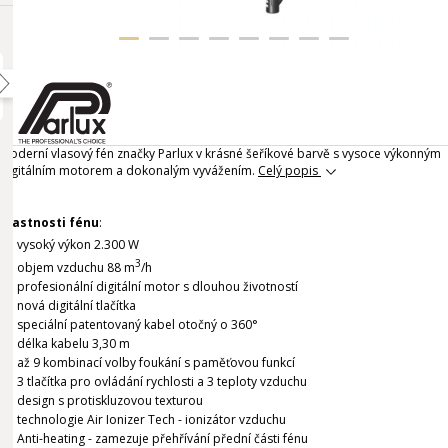
Moderní vlasový fén značky Parlux v krásné šeříkové barvě s vysoce výkonným
digitálním motorem a dokonalým vyvážením.
Celý popis
Vlastnosti fénu
:
vysoký výkon 2.300 W
3
objem vzduchu 88 m
/h
profesionální digitální motor s dlouhou životností
nová digitální tlačítka
speciální patentovaný kabel otočný o 360°
délka kabelu 3,30 m
až 9 kombinací volby foukání s paměťovou funkcí
3 tlačítka pro ovládání rychlosti a 3 teploty vzduchu
design s protiskluzovou texturou
technologie Air Ionizer Tech - ionizátor vzduchu
Anti-heating - zamezuje přehřívání přední části fénu