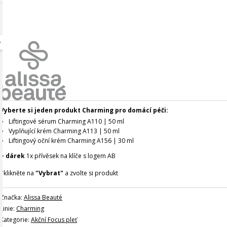
Vyberte si jeden produkt Charming pro domácí péči:
Liftingové sérum Charming A110 | 50 ml
Vyplňující krém Charming A113 | 50 ml
Liftingový oční krém Charming A156 | 30 ml
+ dárek
1x přívěsek na klíče s logem AB
*klikněte na
"Vybrat"
a zvolte si produkt
Značka:
Alissa Beauté
Linie:
Charming
Kategorie:
Akční Focus pleť