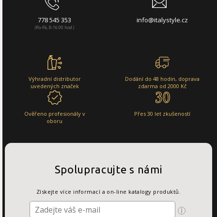
778 545 353
info@italystyle.cz
(Po-Pá, 8-16:00 hod.)
Výhradní distributor
Dodání do 48 hodin, doprava
uvedených značek
zdarma od 2000 Kč
Ověřeno profesionály v
Přes 30 let zkušeností
oboru
Spolupracujte s námi
Získejte více informací a on-line katalogy produktů.