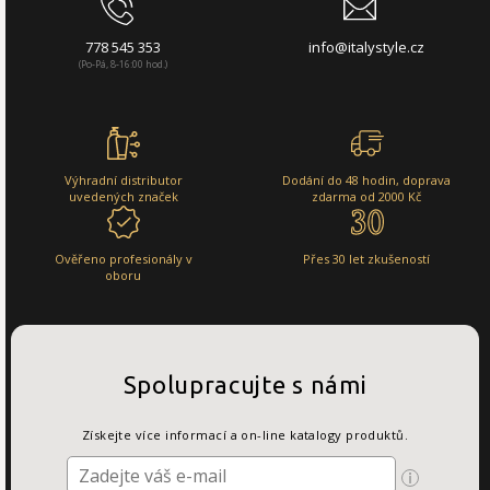
778 545 353
info@italystyle.cz
(Po-Pá, 8-16:00 hod.)
Výhradní distributor
Dodání do 48 hodin, doprava
uvedených značek
zdarma od 2000 Kč
Ověřeno profesionály v
Přes 30 let zkušeností
oboru
Spolupracujte s námi
Získejte více informací a on-line katalogy produktů.